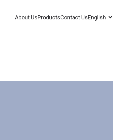
About Us
Products
Contact Us
English