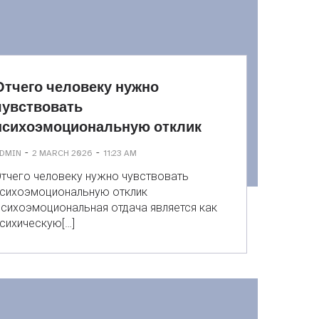
Отчего человеку нужно
чувствовать
психоэмоциональную отклик
-
-
DMIN
2 MARCH 2026
11:23 AM
тчего человеку нужно чувствовать
сихоэмоциональную отклик
сихоэмоциональная отдача является как
сихическую[…]