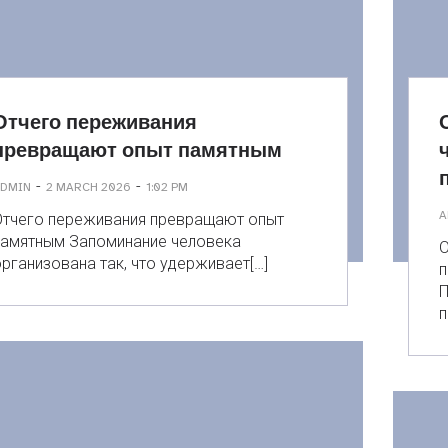
Отчего переживания
превращают опыт памятным
-
-
DMIN
2 MARCH 2026
1:02 PM
A
Отчего переживания превращают опыт
памятным Запоминание человека
О
рганизована так, что удерживает[…]
п
П
п