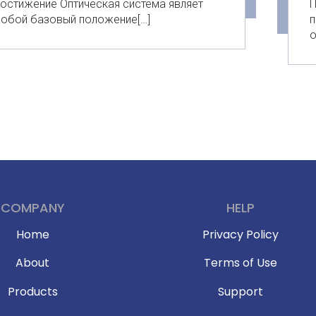
постижение Оптическая система являет
П
собой базовый положение[…]
п
о
COMPANY
HELP
Home
Privacy Policy
About
Terms of Use
Products
Support