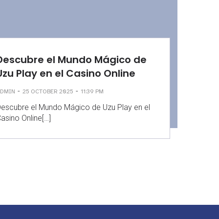
Descubre el Mundo Mágico de
Uzu Play en el Casino Online
-
-
DMIN
25 OCTOBER 2025
11:39 PM
escubre el Mundo Mágico de Uzu Play en el
asino Online[…]