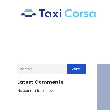
Search
Latest Comments
No comments to show.