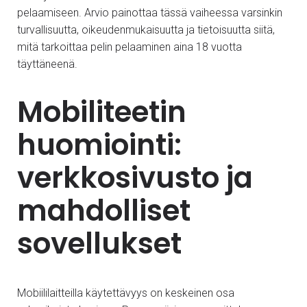
pelaamiseen. Arvio painottaa tässä vaiheessa varsinkin
turvallisuutta, oikeudenmukaisuutta ja tietoisuutta siitä,
mitä tarkoittaa pelin pelaaminen aina 18 vuotta
täyttäneenä.
Mobiliteetin
huomiointi:
verkkosivusto ja
mahdolliset
sovellukset
Mobiililaitteilla käytettävyys on keskeinen osa