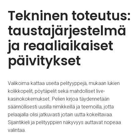
Tekninen toteutus:
taustajärjestelmä
ja reaaliaikaiset
päivitykset
Valikoima kattaa useita pelityyppejä, mukaan lukien
kolikkopelit, pöytäpelit sekä mahdolliset live-
kasinokokemukset. Pelien kirjoa täydennetään
säännöllisesti uusilla nimikkeillä ja teemoilla, jotta
pelaajalla olisi jatkuvasti jotain uutta kokeiltavaa.
Sijaintikieli ja pelityyppien näkyvyys auttavat nopeaa
valintaa.