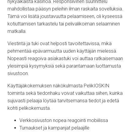
nykyaikaista kasinoa. Responsiivinen suunnittelu
mahdollistaa pääsyn peleihin ilman raskaita sovelluksia.
Tämä voi lisätä joustavuutta pelaamiseen, oli kyseessä
kotiuttamisen tarkastelu tai pelivalikoiman selaaminen
matkalla.
Viestintä ja tuki ovat helposti tavoitettavissa, mikä
pehmentää epävarmuutta uuden käyttäjän mielessä.
Nopeasti reagoiva asiakastuki voi auttaa ratkaisemaan
yleisimpiä kysymyksiä sekä parantamaan luottamusta
sivustoon.
Käyttäjäkokemuksen näkökulmasta PelikIOSKIN
toiminta sekä tiedonhaku voivat vaikuttaa siihen, kuinka
sujuvasti pelaaja löytää tarvitsemansa tiedot ja edetä
kohti pelikokemusta.
Verkkosivuston nopea reagointi mobiilissa
Turnaukset ja kampanjat pelaajille