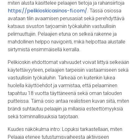
miten alusta käsittelee pelaajien tietoja ja rahansiirtoja
https://pelikioskicasinos-fi.com/
. Tässä osiossa
avataan tilin avaamisen perusasiat sekä perehdyttävä
katsaus sivuston tarjoamiin työkaluihin vastuullisiin
pelimuuttujiin. Pelaajien etuna on selkeä rakenne ja
mahdollinen helppo navigointi, mikä helpottaa alustalle
siirtymistä ensimmäisellä kerralla.
Pelikioskin ehdottomat vahvuudet voivat liittyä selkeään
käytettävyyteen, pelaajien tarpeisiin vastaamiseen sekä
vastuullisiin työkaluihin. Tärkeää on kuitenkin lukea
huolella käyttöehdot ja varmistaa, että pelaaminen
tapahtuu 18 vuotta täyttäneenä sekä oman talouden
puitteissa. Tämä osio antaa realistisen kuvan siitä, miten
brändi suhtautuu pelaajiin ja millaisia esteettömyyksiä
sekä toiminnallisuuksia tarjotaan.
Kuudes näkökulma intro: Lopuksi tarkastellaan, miten
Pelaaja etenee tutustumisvaiheesta aktiiviseen