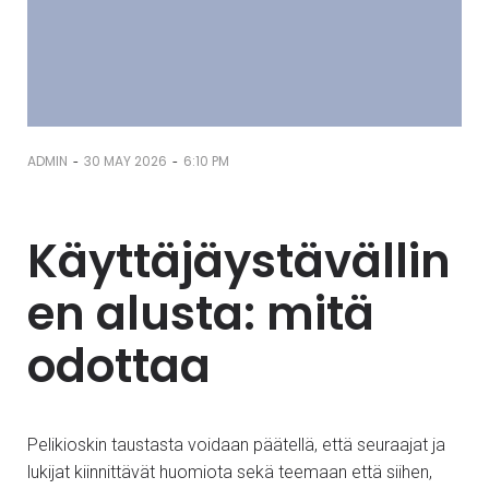
-
-
ADMIN
30 MAY 2026
6:10 PM
Käyttäjäystävällin
en alusta: mitä
odottaa
Pelikioskin taustasta voidaan päätellä, että seuraajat ja
lukijat kiinnittävät huomiota sekä teemaan että siihen,