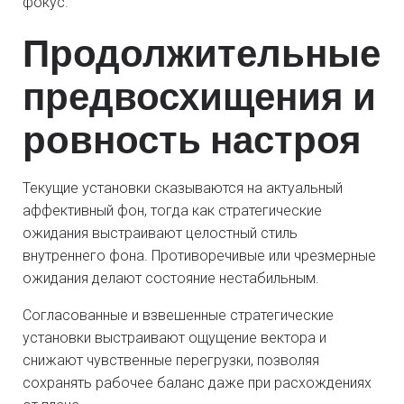
фокус.
Продолжительные
предвосхищения и
ровность настроя
Текущие установки сказываются на актуальный
аффективный фон, тогда как стратегические
ожидания выстраивают целостный стиль
внутреннего фона. Противоречивые или чрезмерные
ожидания делают состояние нестабильным.
Согласованные и взвешенные стратегические
установки выстраивают ощущение вектора и
снижают чувственные перегрузки, позволяя
сохранять рабочее баланс даже при расхождениях