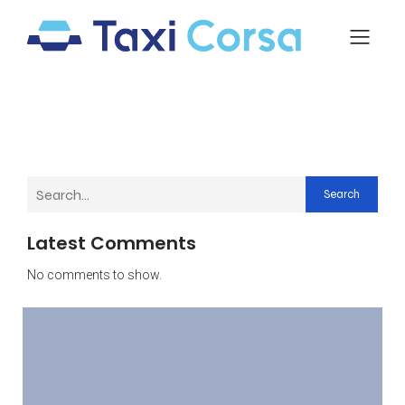
Search
Latest Comments
No comments to show.