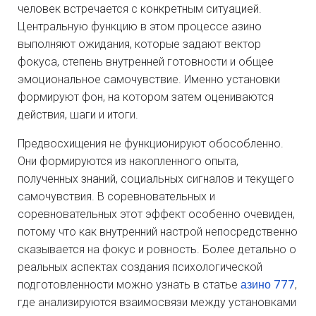
человек встречается с конкретным ситуацией.
Центральную функцию в этом процессе азино
выполняют ожидания, которые задают вектор
фокуса, степень внутренней готовности и общее
эмоциональное самочувствие. Именно установки
формируют фон, на котором затем оцениваются
действия, шаги и итоги.
Предвосхищения не функционируют обособленно.
Они формируются из накопленного опыта,
полученных знаний, социальных сигналов и текущего
самочувствия. В соревновательных и
соревновательных этот эффект особенно очевиден,
потому что как внутренний настрой непосредственно
сказывается на фокус и ровность. Более детально о
реальных аспектах создания психологической
азино 777
подготовленности можно узнать в статье
,
где анализируются взаимосвязи между установками