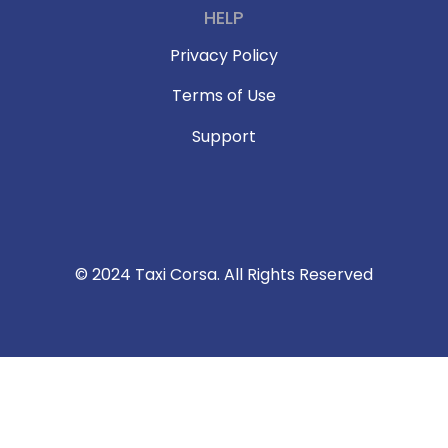
HELP
Privacy Policy
Terms of Use
Support
© 2024 Taxi Corsa. All Rights Reserved