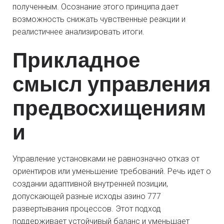
полученным. Осознание этого принципа дает
возможность снижать чувственные реакции и
реалистичнее анализировать итоги.
Прикладное
смысл управления
предвосхищениям
и
Управление установками не равнозначно отказ от
ориентиров или уменьшение требований. Речь идет о
создании адаптивной внутренней позиции,
допускающей разные исходы азино 777
развертывания процессов. Этот подход
поддерживает устойчивый баланс и уменьшает