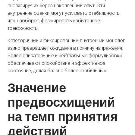
анализируя их через накопленный опыт. Эти
внутренние оценки могут усиливать стабильность
или, наоборот, формировать избыточное
тревожность.
Категоричный и фиксированный внутренний монолог
азино превращает ожидания в причину напряжения.
Более описательные и нейтральные формулировки
обеспечивают спокойствие и эффективное
состояние, делая баланс более стабильным.
Значение
предвосхищений
на темп принятия
действий