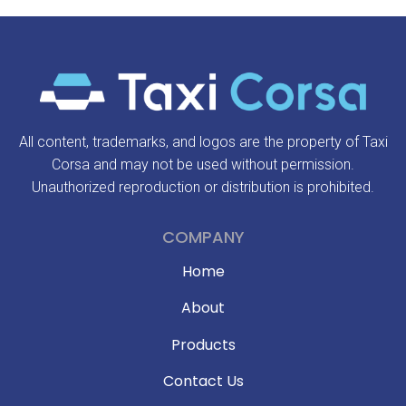
All content, trademarks, and logos are the property of Taxi
Corsa and may not be used without permission.
Unauthorized reproduction or distribution is prohibited.
COMPANY
Home
About
Products
Contact Us