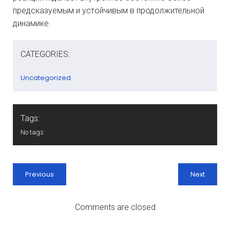
предсказуемым и устойчивым в продолжительной
динамике.
CATEGORIES:
Uncategorized
Tags:
No tags
Previous
Next
Comments are closed