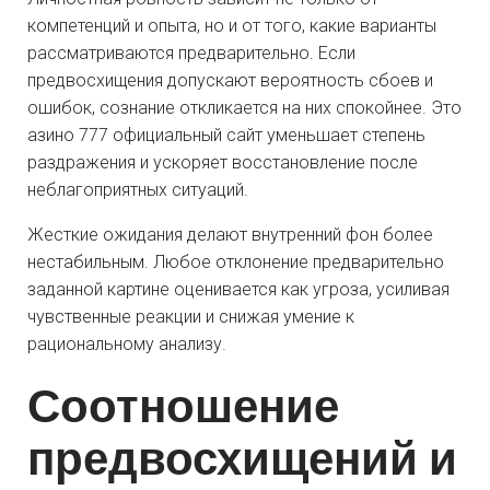
компетенций и опыта, но и от того, какие варианты
рассматриваются предварительно. Если
предвосхищения допускают вероятность сбоев и
ошибок, сознание откликается на них спокойнее. Это
азино 777 официальный сайт уменьшает степень
раздражения и ускоряет восстановление после
неблагоприятных ситуаций.
Жесткие ожидания делают внутренний фон более
нестабильным. Любое отклонение предварительно
заданной картине оценивается как угроза, усиливая
чувственные реакции и снижая умение к
рациональному анализу.
Соотношение
предвосхищений и