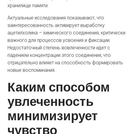
хранилище памяти.
Актуальные исследования показывают, что
заинтересованность активирует выработку
ацетилхолина – химического соединения, критически
важного для процессов усвоения и фиксации.
Недостаточный степень вовлеченности идет с
падением концентрации этого соединения, что
отрицательно влияет на способность формировать
новые воспоминания.
Каким способом
увлеченность
минимизирует
чувство