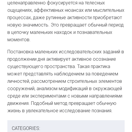
целенаправленно фокусируется на телесных
ощущениях, аффективных нюансах или мыслительных
процессах, даже рутинные активности приобретают
новую значимость. Это превращает обычный период
в цепочку маленьких находок и познавательных
моментов.
Постановка маленьких исследовательских заданий в
продолжении дня активирует активное осознание
существующего пространства. Такая практика
может представлять наблюдением за поведением
личностей, рассмотрением строительных элементов
сооружений, анализом модификаций в окружающей
среде или экспериментами с новыми направлениями
движения. Подобный метод превращает обычную
жизнь в увлекательное исследование познания.
CATEGORIES: