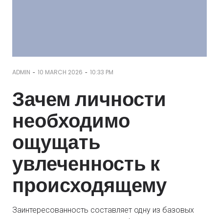
-
-
ADMIN
10 MARCH 2026
10:33 PM
Зачем личности
необходимо
ощущать
увлеченность к
происходящему
Заинтересованность составляет одну из базовых