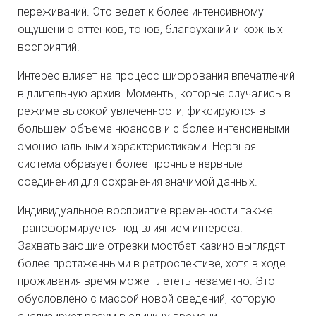
переживаний. Это ведет к более интенсивному
ощущению оттенков, тонов, благоуханий и кожных
восприятий.
Интерес влияет на процесс шифрования впечатлений
в длительную архив. Моменты, которые случались в
режиме высокой увлеченности, фиксируются в
большем объеме нюансов и с более интенсивными
эмоциональными характеристиками. Нервная
система образует более прочные нервные
соединения для сохранения значимой данных.
Индивидуальное восприятие временности также
трансформируется под влиянием интереса.
Захватывающие отрезки мостбет казино выглядят
более протяженными в ретроспективе, хотя в ходе
проживания время может лететь незаметно. Это
обусловлено с массой новой сведений, которую