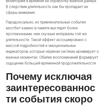
мониторинга времени на обработку важной данных.
В следствии длительность как бы пропадает из
сферы внимания.
Парадоксально, но привлекательные события
мостбет казино в памяти выглядят более
протяженными, чем скучные интервалы той же
длительности. Такой эффект ассоциировано с
массой подробностей и эмоциональных
индикаторов, которые нервная система архивирует о
важных моментах. Обилие воспоминаний формирует
ощущение большей временной продолжительности.
Почему исключая
заинтересованнос
ти события скоро