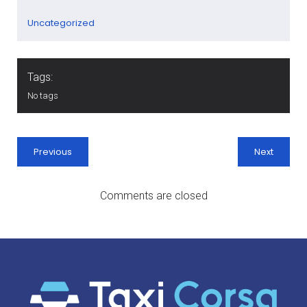
Uncategorized
Tags:
No tags
Previous
Next
Comments are closed