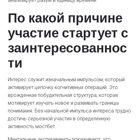
анализирует разум в единицу времени.
По какой причине
участие стартует с
заинтересованнос
ти
Интерес служит изначальным импульсом, который
активирует цепочку когнитивных операций. Это
врожденная побудительная структура, которая
мотивирует изучать новое и развивать границы
понимания. Без начальной импульса интереса трудно
достичь серьезной участия в определенную
активность мостбет.
Ментальные эксперименты показывают, что