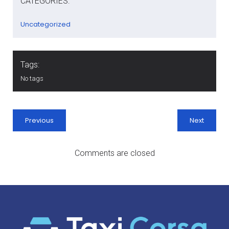
CATEGORIES:
Uncategorized
Tags:
No tags
Previous
Next
Comments are closed