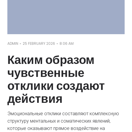
-
-
ADMIN
25 FEBRUARY 2026
8:06 AM
Каким образом
чувственные
отклики создают
действия
Эмоциональные отклики составляют комплексную
структуру ментальных и соматических явлений,
которые оказывают прямое воздействие на