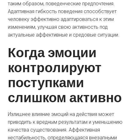
таким образом, поведенческие предпочтения.
Адаптивная гибкость поведения способствует
человеку эффективно адаптироваться к этим
изменениям, улучшая свою активность под
актуальные аффективные и средовые ситуации.
Когда эмоции
контролируют
поступками
слишком активно
Излишнее влияние эмоций на действия может
приводить к вредным результатам и уменьшению
качества существования. Аффективная
нестабильность, определяющаяся внезапными