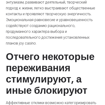
энтузиазм, развивают деятельный, творческий
подход к жизни, легко выстраивают общественные
контакты и проявляют творческую энергичность.
Эмоциональная равновесие и уравновешенность
содействуют созданию рационального,
продуманного характера выбора и
последовательного достижения установленных
планов joy casino.
Отчего некоторые
переживания
стимулируют, а
иные блокируют
Аффективные отклики возможно категоризировать