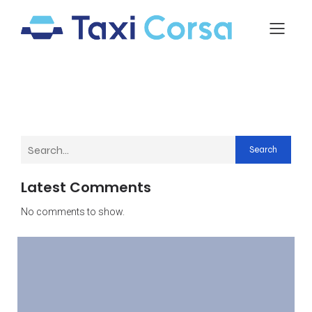
Search
Latest Comments
No comments to show.