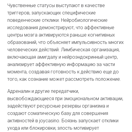
Чувственные статусы выступают в качестве
триггеров, запускающих специфические
поведенческие отклики. Нейробиологические
исследования демонстрируют, что аффективные
центры мозга активируются раньше когнитивных
образований, что объясняет импульсивность многих
человеческих действий. Лимбическая организация,
включающая амигдалу и нейроэндокринный центр,
анализирует аффективную информацию за части
момента, создавая готовность к действию еще до
того, как сознание может рассмотреть положение.
Адреналин и другие передатчики,
высвобождающиеся при эмоциональном активации,
задействуют ресурсные резервы организма и
создают соматическую базу для совершения
активностей в joycasino. Боязнь запускает отклики
ухода или блокировки, злость мотивирует