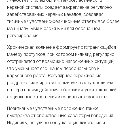
личности и стилем бытия. Нейропластичность
нервной системы создает закрепление регулярно
задействованных нервных каналов, создавая
типичные чувственно-реакционные ответы все более
машинальными и сложными для осознанной
регулирования.
Хроническая волнение формирует отстраняющийся
манеру поступков, при котором индивид регулярно
отстраняется от возможно напряженных ситуаций,
что уменьшает его шансы персонального и
карьерного роста. Регулярное переживание
раздражения и ярости формирует наступательный
паттерн взаимодействия с близкими, уничтожающий
социальные отношения и социальные контакты.
Позитивные чувственные положения также
выстраивают свойственные характеры поведения.
Индивиды, регулярно ощущающие ликование и