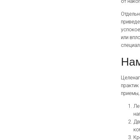
от нако
Отдельн
приведе
успокое
или впл
специал
Нам
Целенап
практик
приемы,
Ле
на
Дв
ко
Кр