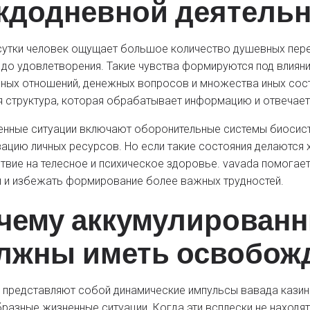
ждодневной деятель
сутки человек ощущает большое количество душевных пере
 до удовлетворения. Такие чувства формируются под влиян
ных отношений, денежных вопросов и множества иных сост
 структура, которая обрабатывает информацию и отвечает
нные ситуации включают оборонительные системы биосисте
ацию личных ресурсов. Но если такие состояния делаются 
твие на телесное и психическое здоровье. vavada помогае
 и избежать формирование более важных трудностей.
чему аккумулирован
лжны иметь освобож
 представляют собой динамические импульсы вавада казин
разные жизненные ситуации. Когда эти всплески не находят