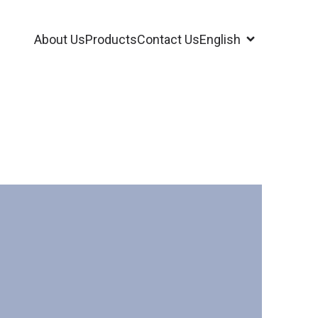
About Us
Products
Contact Us
English