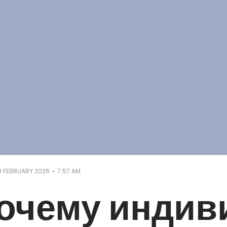
-
9 FEBRUARY 2026
7:57 AM
очему инди