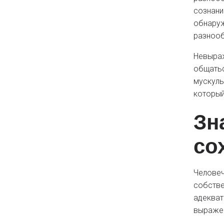
сознани
обнаруж
разнооб
Невыраж
общатьс
мускуль
который
Зн
со
Человеч
собстве
адекват
выражен