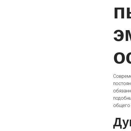
п
э
о
Совреме
постоян
обязанн
подобны
общего 
Ду