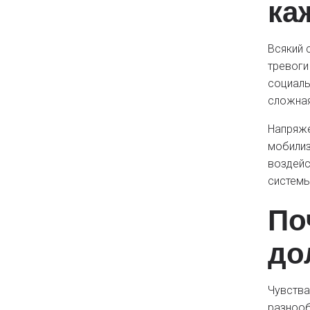
ка
Всякий 
тревоги
социаль
сложная
Напряже
мобилиз
воздейс
системы
По
до
Чувства
разнооб