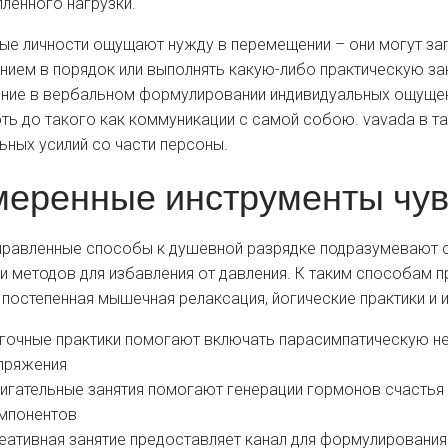
пленного нагрузки.
ые личности ощущают нужду в перемещении – они могут зап
нием в порядок или выполнять какую-либо практическую з
ние в вербальном формулировании индивидуальных ощущени
оть до такого как коммуникации с самой собою. vavada в т
ьных усилий со части персоны.
еренные инструменты чув
равленные способы к душевной разрядке подразумевают с
 и методов для избавления от давления. К таким способам
 постепенная мышечная релаксация, йогические практики и 
гочные практики помогают включать парасимпатическую н
пряжения
игательные занятия помогают генерации гормонов счастья
мпонентов
еативная занятие предоставляет канал для формулировани