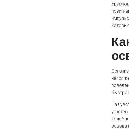
Уравнов
позитив
импульс
которые
Ка
ос
Организ
напряже
поведен
быстрое
На чувс
угнетен
колебан
вавада 