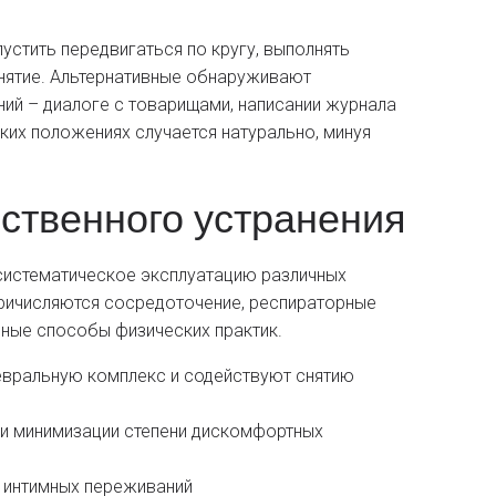
устить передвигаться по кругу, выполнять
анятие. Альтернативные обнаруживают
й – диалоге с товарищами, написании журнала
аких положениях случается натурально, минуя
ственного устранения
истематическое эксплуатацию различных
 причисляются сосредоточение, респираторные
иные способы физических практик.
евральную комплекс и содействуют снятию
 и минимизации степени дискомфортных
я интимных переживаний