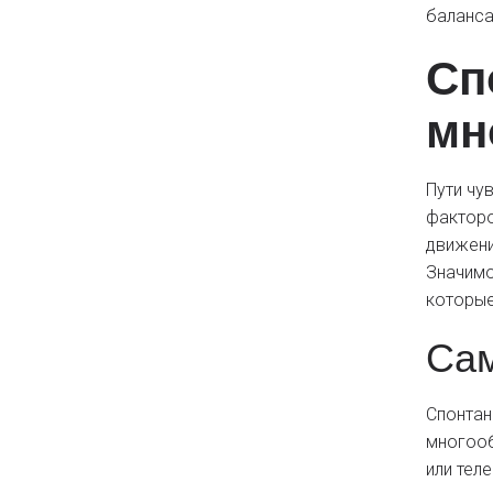
баланса
Сп
мн
Пути чу
факторо
движени
Значимо
которые
Сам
Спонтан
многооб
или тел