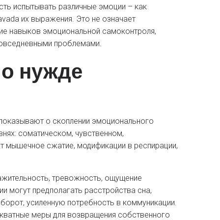
ть испытывать различные эмоции – как
avada их выражения. Это не означает
ние навыков эмоциональной самоконтроля,
повседневными проблемами.
 о нужде
 показывают о скоплении эмоционального
внях: соматическом, чувственном,
т мышечное сжатие, модификации в респирации,
ажительность, тревожность, ощущение
ии могут предполагать расстройства сна,
оборот, усиленную потребность в коммуникации.
декватные меры для возвращения собственного