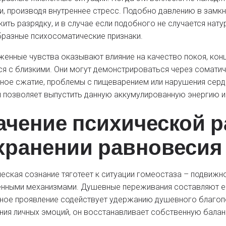
и, производя внутреннее стресс. Подобно давлению в замк
ить разрядку, и в случае если подобного не случается нат
разные психосоматические признаки.
енные чувства оказывают влияние на качество покоя, конц
я с близкими. Они могут демонстрироваться через соматич
ное сжатие, проблемы с пищеварением или нарушения серде
 позволяет выпустить данную аккумулированную энергию и
ачение психической р
хранении равновесия
еская сознание тяготеет к ситуации гомеостаза – подвиж
нными механизмами. Душевные переживания составляют ест
ное проявление содействует удержанию душевного благопол
ия личных эмоций, он восстанавливает собственную балан