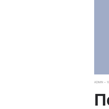
-
ADMIN
1
П