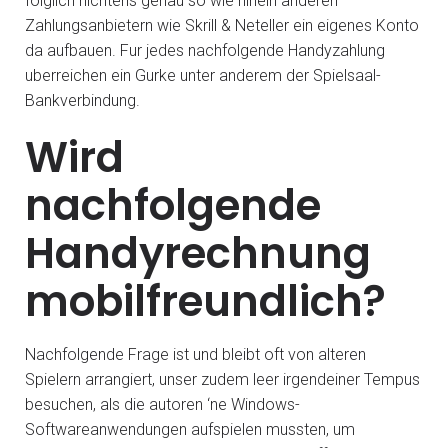
folglich nichtens genau so wie hinein anderen
Zahlungsanbietern wie Skrill & Neteller ein eigenes Konto
da aufbauen. Fur jedes nachfolgende Handyzahlung
uberreichen ein Gurke unter anderem der Spielsaal-
Bankverbindung.
Wird
nachfolgende
Handyrechnung
mobilfreundlich?
Nachfolgende Frage ist und bleibt oft von alteren
Spielern arrangiert, unser zudem leer irgendeiner Tempus
besuchen, als die autoren ‘ne Windows-
Softwareanwendungen aufspielen mussten, um