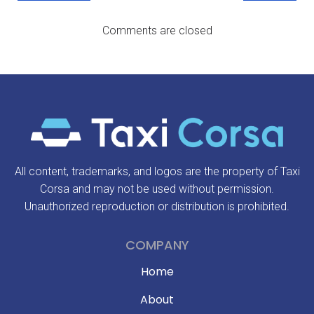
Comments are closed
All content, trademarks, and logos are the property of Taxi
Corsa and may not be used without permission.
Unauthorized reproduction or distribution is prohibited.
COMPANY
Home
About