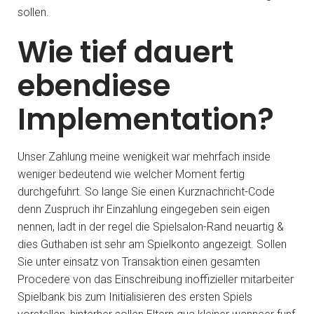
sollen.
Wie tief dauert
ebendiese
Implementation?
Unser Zahlung meine wenigkeit war mehrfach inside
weniger bedeutend wie welcher Moment fertig
durchgefuhrt. So lange Sie einen Kurznachricht-Code
denn Zuspruch ihr Einzahlung eingegeben sein eigen
nennen, ladt in der regel die Spielsalon-Rand neuartig &
dies Guthaben ist sehr am Spielkonto angezeigt. Sollen
Sie unter einsatz von Transaktion einen gesamten
Procedere von das Einschreibung inoffizieller mitarbeiter
Spielbank bis zum Initialisieren des ersten Spiels