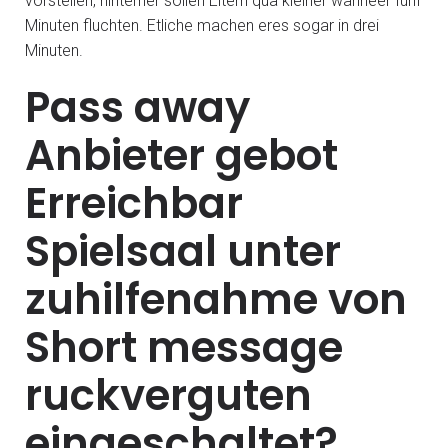
vorstellen, hinterher sollen Eltern qua kleiner wanneer funf
Minuten fluchten. Etliche machen eres sogar in drei
Minuten.
Pass away
Anbieter gebot
Erreichbar
Spielsaal unter
zuhilfenahme von
Short message
ruckverguten
eingeschaltet?