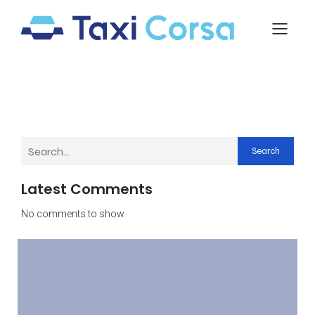
Search
Latest Comments
No comments to show.