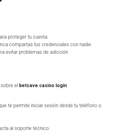
ra proteger tu cuenta.
ca compartas tus credenciales con nadie.
ra evitar problemas de adicción.
 sobre el
betcave casino login
:
ue te permite iniciar sesión desde tu teléfono o
acta al soporte técnico.