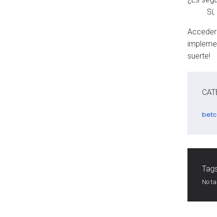
Sí,
Acceder 
implemen
suerte!
CAT
bet
Tags
No t