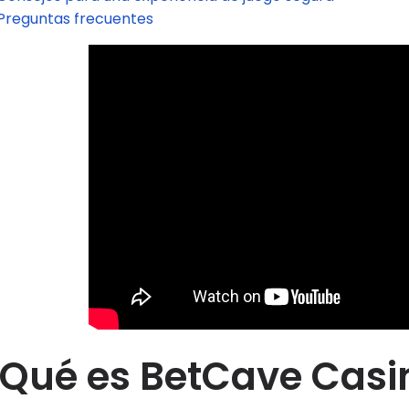
 Preguntas frecuentes
 ¿Qué es BetCave Casi