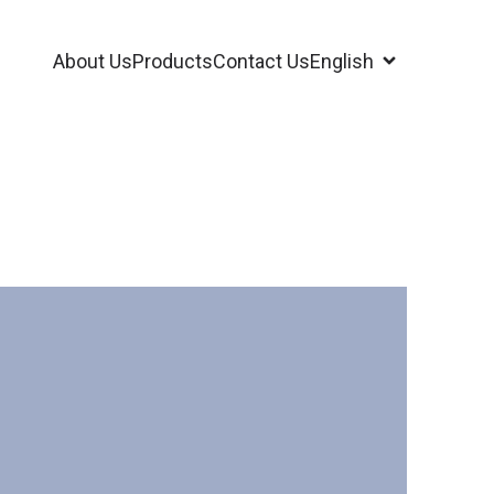
About Us
Products
Contact Us
English