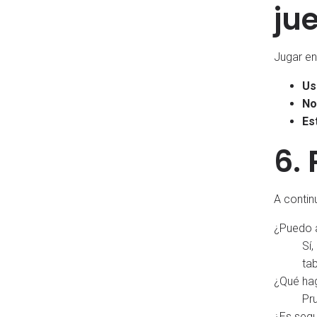
ju
Jugar en
Us
No
Es
6.
A conti
¿Puedo a
Sí,
tab
¿Qué hag
Pru
¿Es segu