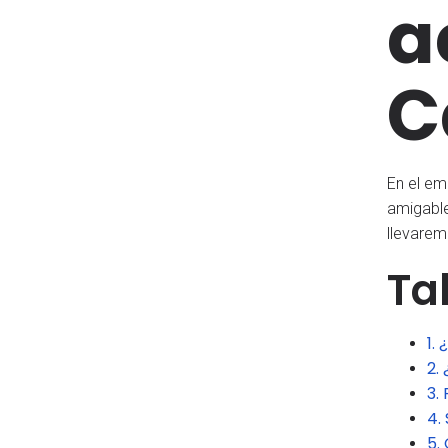
a
C
En el em
amigable
llevarem
Ta
1.
2.
3.
4.
5.