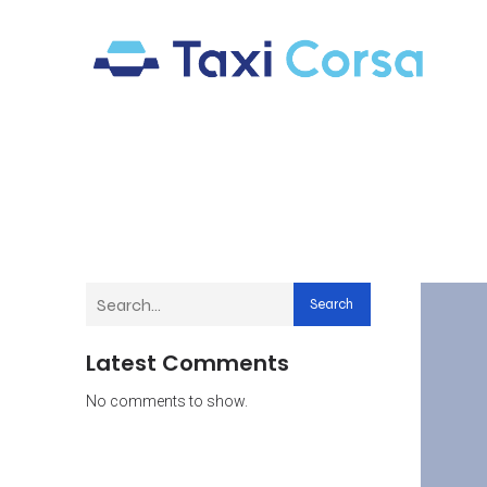
Search
Latest Comments
No comments to show.