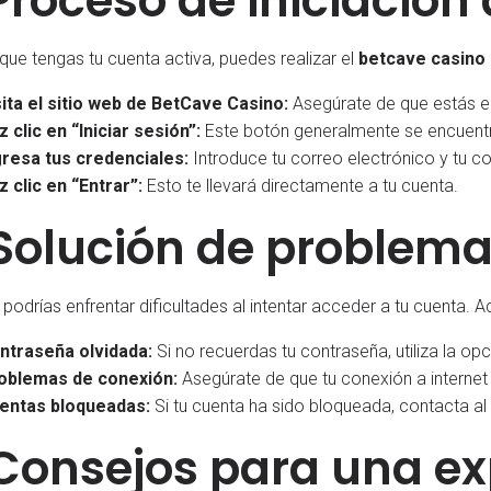
 Proceso de iniciación
que tengas tu cuenta activa, puedes realizar el
betcave casino 
sita el sitio web de BetCave Casino:
Asegúrate de que estás en 
z clic en “Iniciar sesión”:
Este botón generalmente se encuentra
gresa tus credenciales:
Introduce tu correo electrónico y tu 
z clic en “Entrar”:
Esto te llevará directamente a tu cuenta.
 Solución de problema
 podrías enfrentar dificultades al intentar acceder a tu cuenta.
ntraseña olvidada:
Si no r
oblemas de conexión:
Asegúrate de que tu conexión a internet 
entas bloqueadas:
Si tu cuenta ha sido bloqueada, contacta al s
 Consejos para una ex