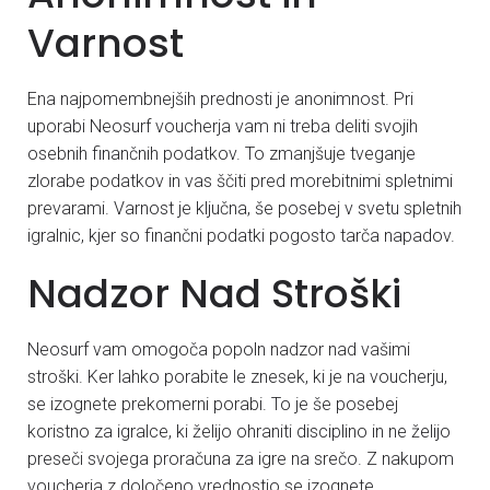
Varnost
Ena najpomembnejših prednosti je anonimnost. Pri
uporabi Neosurf voucherja vam ni treba deliti svojih
osebnih finančnih podatkov. To zmanjšuje tveganje
zlorabe podatkov in vas ščiti pred morebitnimi spletnimi
prevarami. Varnost je ključna, še posebej v svetu spletnih
igralnic, kjer so finančni podatki pogosto tarča napadov.
Nadzor Nad Stroški
Neosurf vam omogoča popoln nadzor nad vašimi
stroški. Ker lahko porabite le znesek, ki je na voucherju,
se izognete prekomerni porabi. To je še posebej
koristno za igralce, ki želijo ohraniti disciplino in ne želijo
preseči svojega proračuna za igre na srečo. Z nakupom
voucherja z določeno vrednostjo se izognete