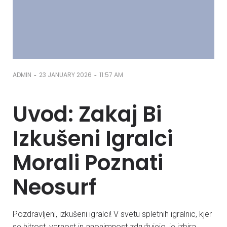
-
-
ADMIN
23 JANUARY 2026
11:57 AM
Uvod: Zakaj Bi
Izkušeni Igralci
Morali Poznati
Neosurf
Pozdravljeni, izkušeni igralci! V svetu spletnih igralnic, kjer
se hitrost, varnost in anonimnost združujejo, je izbira