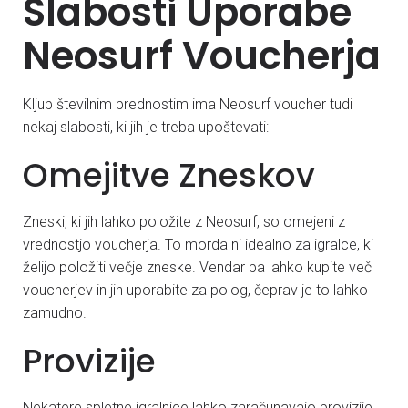
Slabosti Uporabe
Neosurf Voucherja
Kljub številnim prednostim ima Neosurf voucher tudi
nekaj slabosti, ki jih je treba upoštevati:
Omejitve Zneskov
Zneski, ki jih lahko položite z Neosurf, so omejeni z
vrednostjo voucherja. To morda ni idealno za igralce, ki
želijo položiti večje zneske. Vendar pa lahko kupite več
voucherjev in jih uporabite za polog, čeprav je to lahko
zamudno.
Provizije
Nekatere spletne igralnice lahko zaračunavajo provizije