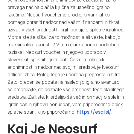
pravega načina plačila ključna za uspešno igralno
izkušnjo. Neosurf voucher je orodje, ki vam lahko
pomaga ohraniti nadzor nad vašimi financami in hkrati
uživati v vseh prednostih, ki jih ponujajo spletne igralnice.
Morda ste že slišali za to možnost, a ali veste, kako jo
maksimalno izkoristiti? V tem članku bomo podrobno
raziskali Neosurf voucher in njegovo uporabo v
slovenskih spletnih igralnicah. Če želite ohraniti
anonimnost in nadzor nad svojimi sredstvi, je Neosurf
odlična izbira. Poleg tega je uporaba preprosta in hitra.
Zato, preden se podate na naslednjo igralno avanturo,
se prepričajte, da poznate vse prednosti tega plačilnega
sredstva. Za tiste, ki si želijo še več informacij o spletnih
igralnicah in njihovih ponudbah, vam priporočamo obisk
https://esal.si/
spletne strani, ki jo priporočamo:
.
Kaj Je Neosurf