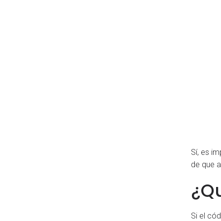
Sí, es i
de que a
¿Qu
Si el có