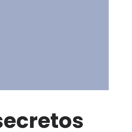
secretos