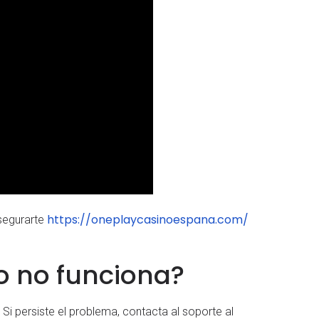
https://oneplaycasinoespana.com/
asegurarte
o no funciona?
 Si persiste el problema, contacta al soporte al