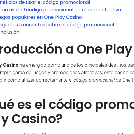
neficios de usar el código promocional
mo usar el código promocional de manera efectiva
egos populares en One Play Casino
eguntas frecuentes sobre el código promocional
nclusión
troducción a One Play
y Casino
ha emergido como uno de los principales destinos para
mplia gama de juegos y promociones atractivas, este casino ha
brir cómo utilizar correctamente el
código promocional
de One P
.
ué es el código prom
ay Casino?