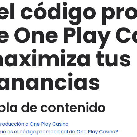
el código pr
e One Play C
aximiza tus
anancias
bla de contenido
troducción a One Play Casino
ué es el código promocional de One Play Casino?