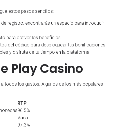
sigue estos pasos sencillos:
de registro, encontrarás un espacio para introducir
o para activar los beneficios.
tos del código para desbloquear tus bonificaciones.
bles y disfruta de tu tiempo en la plataforma.
e Play Casino
a todos los gustos. Algunos de los más populares
RTP
monedas
96.5%
Varía
97.3%