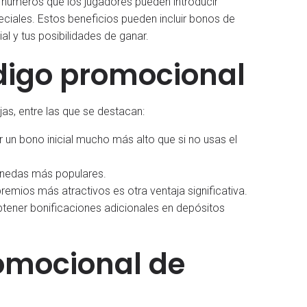
 números que los jugadores pueden introducir
peciales. Estos beneficios pueden incluir bonos de
al y tus posibilidades de ganar.
ódigo promocional
jas, entre las que se destacan:
r un bono inicial mucho más alto que si no usas el
onedas más populares.
emios más atractivos es otra ventaja significativa.
ener bonificaciones adicionales en depósitos
omocional de