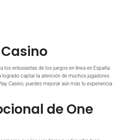
 Casino
 los entusiastas de los juegos en línea en España.
 logrado captar la atención de muchos jugadores.
lay Casino, puedes mejorar aún más tu experiencia
ocional de One