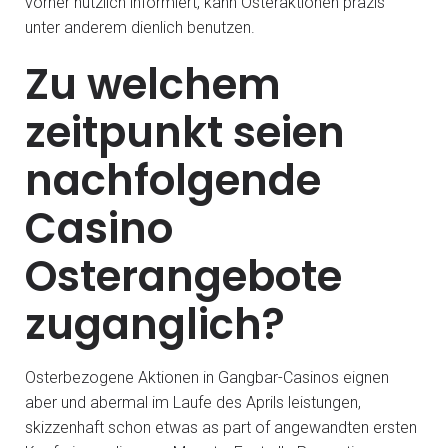
vorher nutzlich informiert, kann Osteraktionen prazis
unter anderem dienlich benutzen.
Zu welchem
zeitpunkt seien
nachfolgende
Casino
Osterangebote
zuganglich?
Osterbezogene Aktionen in Gangbar-Casinos eignen
aber und abermal im Laufe des Aprils leistungen,
skizzenhaft schon etwas as part of angewandten ersten