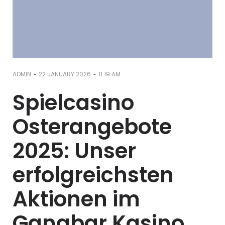
-
-
ADMIN
22 JANUARY 2026
11:19 AM
Spielcasino
Osterangebote
2025: Unser
erfolgreichsten
Aktionen im
Gangbar Kasino