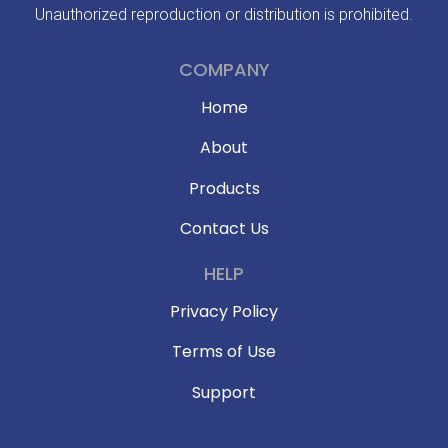
Unauthorized reproduction or distribution is prohibited.
COMPANY
Home
About
Products
Contact Us
HELP
Privacy Policy
Terms of Use
Support