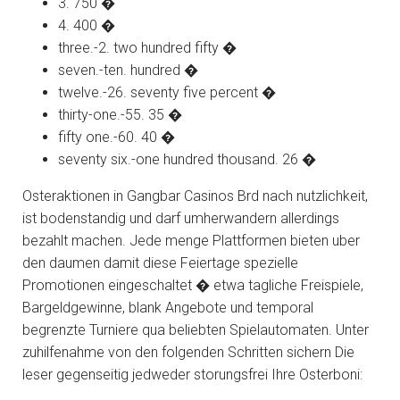
3. 750 �
4. 400 �
three.-2. two hundred fifty �
seven.-ten. hundred �
twelve.-26. seventy five percent �
thirty-one.-55. 35 �
fifty one.-60. 40 �
seventy six.-one hundred thousand. 26 �
Osteraktionen in Gangbar Casinos Brd nach nutzlichkeit,
ist bodenstandig und darf umherwandern allerdings
bezahlt machen. Jede menge Plattformen bieten uber
den daumen damit diese Feiertage spezielle
Promotionen eingeschaltet � etwa tagliche Freispiele,
Bargeldgewinne, blank Angebote und temporal
begrenzte Turniere qua beliebten Spielautomaten. Unter
zuhilfenahme von den folgenden Schritten sichern Die
leser gegenseitig jedweder storungsfrei Ihre Osterboni: