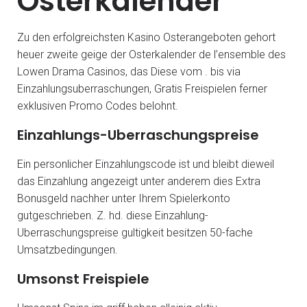
Osterkalender
Zu den erfolgreichsten Kasino Osterangeboten gehort
heuer zweite geige der Osterkalender de l’ensemble des
Lowen Drama Casinos, das Diese vom . bis via
Einzahlungsuberraschungen, Gratis Freispielen ferner
exklusiven Promo Codes belohnt.
Einzahlungs-Uberraschungspreise
Ein personlicher Einzahlungscode ist und bleibt dieweil
das Einzahlung angezeigt unter anderem dies Extra
Bonusgeld nachher unter Ihrem Spielerkonto
gutgeschrieben. Z. hd. diese Einzahlung-
Uberraschungspreise gultigkeit besitzen 50-fache
Umsatzbedingungen.
Umsonst Freispiele