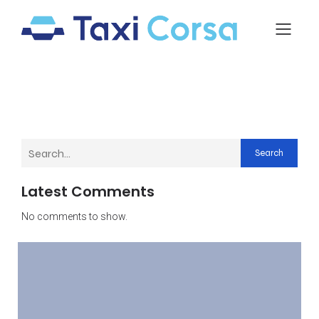
Search
Latest Comments
No comments to show.