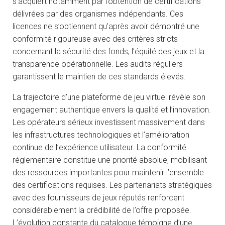
s’acquiert notamment par l’obtention de certifications
délivrées par des organismes indépendants. Ces
licences ne s’obtiennent qu’après avoir démontré une
conformité rigoureuse avec des critères stricts
concernant la sécurité des fonds, l’équité des jeux et la
transparence opérationnelle. Les audits réguliers
garantissent le maintien de ces standards élevés.
La trajectoire d’une plateforme de jeu virtuel révèle son
engagement authentique envers la qualité et l’innovation.
Les opérateurs sérieux investissent massivement dans
les infrastructures technologiques et l’amélioration
continue de l’expérience utilisateur. La conformité
réglementaire constitue une priorité absolue, mobilisant
des ressources importantes pour maintenir l’ensemble
des certifications requises. Les partenariats stratégiques
avec des fournisseurs de jeux réputés renforcent
considérablement la crédibilité de l’offre proposée.
L’évolution constante du catalogue témoigne d’une