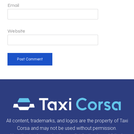
Email
Website
All content, trademarks, and logos are the property of Taxi
Corsa and may not be used without permission.