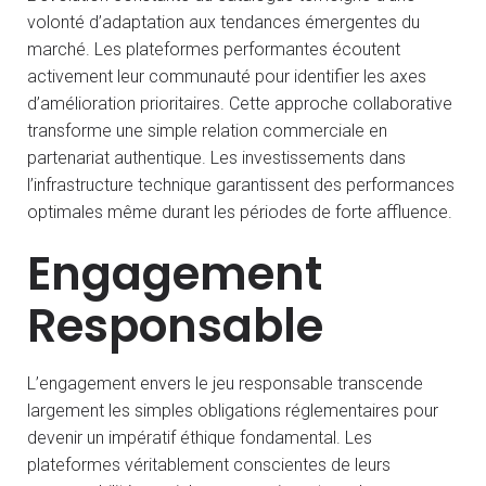
volonté d’adaptation aux tendances émergentes du
marché. Les plateformes performantes écoutent
activement leur communauté pour identifier les axes
d’amélioration prioritaires. Cette approche collaborative
transforme une simple relation commerciale en
partenariat authentique. Les investissements dans
l’infrastructure technique garantissent des performances
optimales même durant les périodes de forte affluence.
Engagement
Responsable
L’engagement envers le jeu responsable transcende
largement les simples obligations réglementaires pour
devenir un impératif éthique fondamental. Les
plateformes véritablement conscientes de leurs