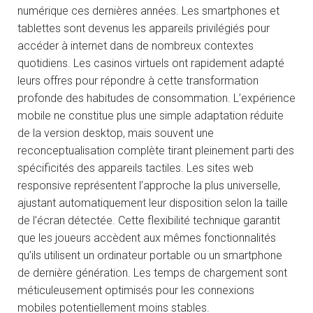
numérique ces dernières années. Les smartphones et
tablettes sont devenus les appareils privilégiés pour
accéder à internet dans de nombreux contextes
quotidiens. Les casinos virtuels ont rapidement adapté
leurs offres pour répondre à cette transformation
profonde des habitudes de consommation. L’expérience
mobile ne constitue plus une simple adaptation réduite
de la version desktop, mais souvent une
reconceptualisation complète tirant pleinement parti des
spécificités des appareils tactiles. Les sites web
responsive représentent l’approche la plus universelle,
ajustant automatiquement leur disposition selon la taille
de l’écran détectée. Cette flexibilité technique garantit
que les joueurs accèdent aux mêmes fonctionnalités
qu’ils utilisent un ordinateur portable ou un smartphone
de dernière génération. Les temps de chargement sont
méticuleusement optimisés pour les connexions
mobiles potentiellement moins stables.