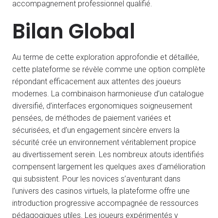
accompagnement professionnel qualifié.
Bilan Global
Au terme de cette exploration approfondie et détaillée,
cette plateforme se révèle comme une option complète
répondant efficacement aux attentes des joueurs
modernes. La combinaison harmonieuse d’un catalogue
diversifié, d’interfaces ergonomiques soigneusement
pensées, de méthodes de paiement variées et
sécurisées, et d’un engagement sincère envers la
sécurité crée un environnement véritablement propice
au divertissement serein. Les nombreux atouts identifiés
compensent largement les quelques axes d’amélioration
qui subsistent. Pour les novices s’aventurant dans
l’univers des casinos virtuels, la plateforme offre une
introduction progressive accompagnée de ressources
pédagogiques utiles. Les joueurs expérimentés y