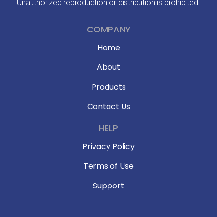
Unauthorized reproduction or distribution is prohibited.
COMPANY
Home
About
Products
Contact Us
HELP
Privacy Policy
Terms of Use
Support