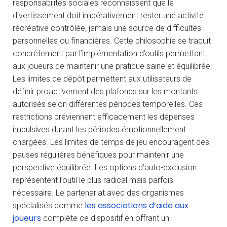
responsabilités sociales reconnaissent que le
divertissement doit impérativement rester une activité
récréative contrôlée, jamais une source de difficultés
personnelles ou financières. Cette philosophie se traduit
concrètement par l’implémentation d’outils permettant
aux joueurs de maintenir une pratique saine et équilibrée.
Les limites de dépôt permettent aux utilisateurs de
définir proactivement des plafonds sur les montants
autorisés selon différentes périodes temporelles. Ces
restrictions préviennent efficacement les dépenses
impulsives durant les périodes émotionnellement
chargées. Les limites de temps de jeu encouragent des
pauses régulières bénéfiques pour maintenir une
perspective équilibrée. Les options d’auto-exclusion
représentent l’outil le plus radical mais parfois
nécessaire. Le partenariat avec des organismes
les associations d’aide aux
spécialisés comme
joueurs
complète ce dispositif en offrant un