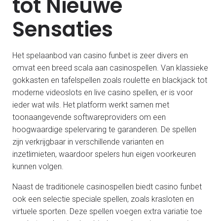
tot Nieuwe
Sensaties
Het spelaanbod van casino funbet is zeer divers en
omvat een breed scala aan casinospellen. Van klassieke
gokkasten en tafelspellen zoals roulette en blackjack tot
moderne videoslots en live casino spellen, er is voor
ieder wat wils. Het platform werkt samen met
toonaangevende softwareproviders om een
hoogwaardige spelervaring te garanderen. De spellen
zijn verkrijgbaar in verschillende varianten en
inzetlimieten, waardoor spelers hun eigen voorkeuren
kunnen volgen.
Naast de traditionele casinospellen biedt casino funbet
ook een selectie speciale spellen, zoals krasloten en
virtuele sporten. Deze spellen voegen extra variatie toe