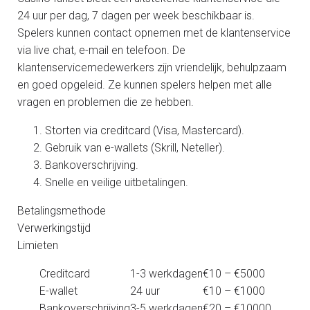
24 uur per dag, 7 dagen per week beschikbaar is.
Spelers kunnen contact opnemen met de klantenservice
via live chat, e-mail en telefoon. De
klantenservicemedewerkers zijn vriendelijk, behulpzaam
en goed opgeleid. Ze kunnen spelers helpen met alle
vragen en problemen die ze hebben.
Storten via creditcard (Visa, Mastercard).
Gebruik van e-wallets (Skrill, Neteller).
Bankoverschrijving.
Snelle en veilige uitbetalingen.
Betalingsmethode
Verwerkingstijd
Limieten
Creditcard
1-3 werkdagen
€10 – €5000
E-wallet
24 uur
€10 – €1000
Bankoverschrijving
3-5 werkdagen
€20 – €10000