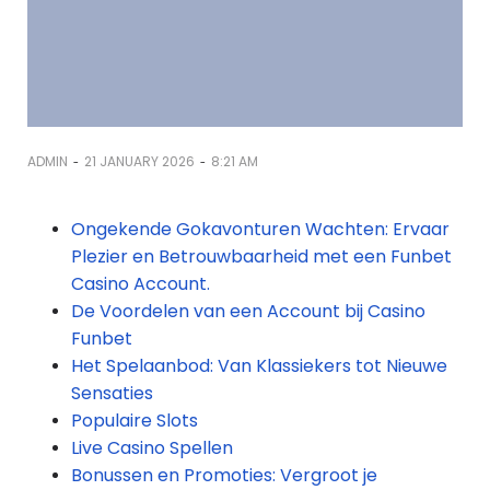
-
-
ADMIN
21 JANUARY 2026
8:21 AM
Ongekende Gokavonturen Wachten: Ervaar
Plezier en Betrouwbaarheid met een Funbet
Casino Account.
De Voordelen van een Account bij Casino
Funbet
Het Spelaanbod: Van Klassiekers tot Nieuwe
Sensaties
Populaire Slots
Live Casino Spellen
Bonussen en Promoties: Vergroot je