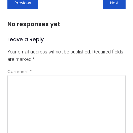
Previous
Next
No responses yet
Leave a Reply
Your email address will not be published.
Required fields
are marked
*
Comment
*