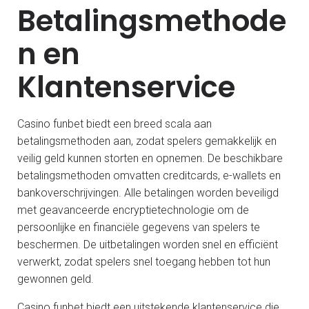
Betalingsmethode
n en
Klantenservice
Casino funbet biedt een breed scala aan
betalingsmethoden aan, zodat spelers gemakkelijk en
veilig geld kunnen storten en opnemen. De beschikbare
betalingsmethoden omvatten creditcards, e-wallets en
bankoverschrijvingen. Alle betalingen worden beveiligd
met geavanceerde encryptietechnologie om de
persoonlijke en financiële gegevens van spelers te
beschermen. De uitbetalingen worden snel en efficiënt
verwerkt, zodat spelers snel toegang hebben tot hun
gewonnen geld.
Casino funbet biedt een uitstekende klantenservice die