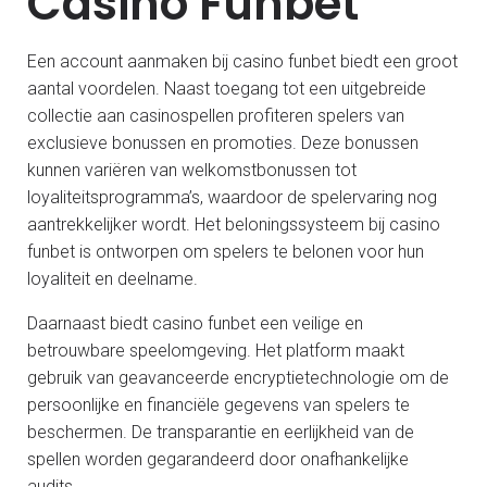
Casino Funbet
Een account aanmaken bij casino funbet biedt een groot
aantal voordelen. Naast toegang tot een uitgebreide
collectie aan casinospellen profiteren spelers van
exclusieve bonussen en promoties. Deze bonussen
kunnen variëren van welkomstbonussen tot
loyaliteitsprogramma’s, waardoor de spelervaring nog
aantrekkelijker wordt. Het beloningssysteem bij casino
funbet is ontworpen om spelers te belonen voor hun
loyaliteit en deelname.
Daarnaast biedt casino funbet een veilige en
betrouwbare speelomgeving. Het platform maakt
gebruik van geavanceerde encryptietechnologie om de
persoonlijke en financiële gegevens van spelers te
beschermen. De transparantie en eerlijkheid van de
spellen worden gegarandeerd door onafhankelijke
audits.