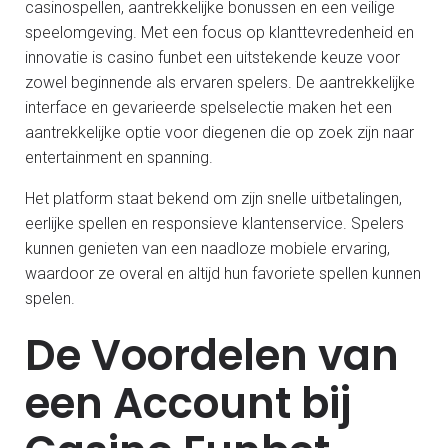
casinospellen, aantrekkelijke bonussen en een veilige
speelomgeving. Met een focus op klanttevredenheid en
innovatie is casino funbet een uitstekende keuze voor
zowel beginnende als ervaren spelers. De aantrekkelijke
interface en gevarieerde spelselectie maken het een
aantrekkelijke optie voor diegenen die op zoek zijn naar
entertainment en spanning.
Het platform staat bekend om zijn snelle uitbetalingen,
eerlijke spellen en responsieve klantenservice. Spelers
kunnen genieten van een naadloze mobiele ervaring,
waardoor ze overal en altijd hun favoriete spellen kunnen
spelen.
De Voordelen van
een Account bij