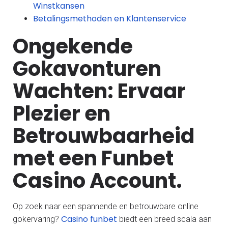
Winstkansen
Betalingsmethoden en Klantenservice
Ongekende
Gokavonturen
Wachten: Ervaar
Plezier en
Betrouwbaarheid
met een Funbet
Casino Account.
Op zoek naar een spannende en betrouwbare online
Casino funbet
gokervaring?
biedt een breed scala aan