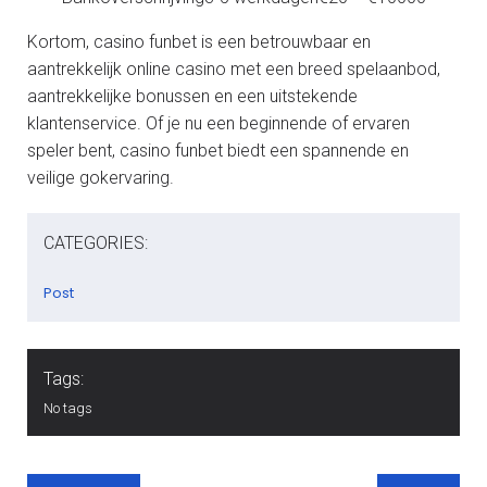
Kortom, casino funbet is een betrouwbaar en
aantrekkelijk online casino met een breed spelaanbod,
aantrekkelijke bonussen en een uitstekende
klantenservice. Of je nu een beginnende of ervaren
speler bent, casino funbet biedt een spannende en
veilige gokervaring.
CATEGORIES:
Post
Tags:
No tags