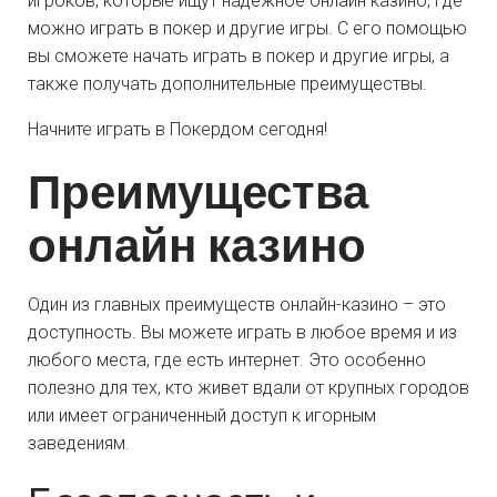
игроков, которые ищут надежное онлайн казино, где
можно играть в покер и другие игры. С его помощью
вы сможете начать играть в покер и другие игры, а
также получать дополнительные преимуществы.
Начните играть в Покердом сегодня!
Преимущества
онлайн казино
Один из главных преимуществ онлайн-казино – это
доступность. Вы можете играть в любое время и из
любого места, где есть интернет. Это особенно
полезно для тех, кто живет вдали от крупных городов
или имеет ограниченный доступ к игорным
заведениям.