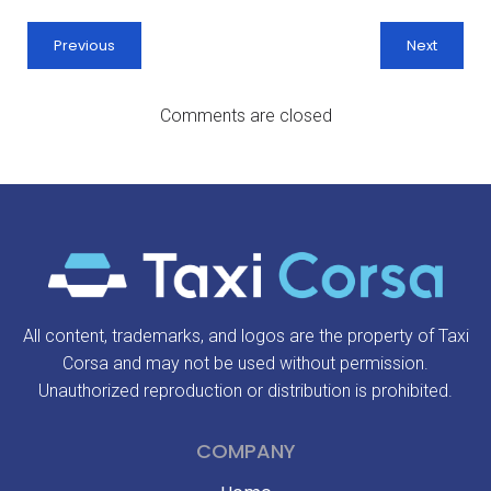
Previous
Next
Comments are closed
All content, trademarks, and logos are the property of Taxi
Corsa and may not be used without permission.
Unauthorized reproduction or distribution is prohibited.
COMPANY