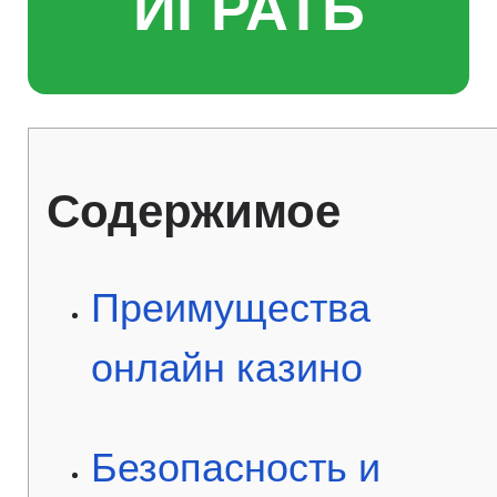
ИГРАТЬ
Содержимое
Преимущества
онлайн казино
Безопасность и