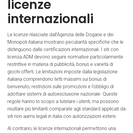
licenze
internazionali
Le licenze rilasciate dall’Agenzia delle Dogane e dei
Monopoli italiana mostrano peculiarità specifiche che le
distinguono dalle certificazioni internazionali. I siti con
licenza ADM devono seguire normative particolarmente
restrittive in materia di pubblicità, bonus e varietà di
giochi offerti. Le limitazioni imposte dalla legislazione
italiana comprendono tetti massimi sui bonus di
benvenuto, restrizioni sulle promozioni e l’obbligo di
adottare sistemi di autoesclusione nazionale. Queste
regole hanno lo scopo a tutelare i utenti, ma possono
risultare più limitanti comparate agli standard applicati da
siti non aams legali in italia con autorizzazioni estere.
Al contrario, le licenze internazionali permettono una