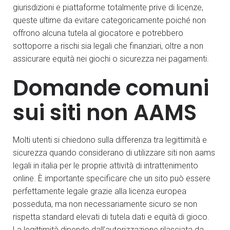
giurisdizioni e piattaforme totalmente prive di licenze,
queste ultime da evitare categoricamente poiché non
offrono alcuna tutela al giocatore e potrebbero
sottoporre a rischi sia legali che finanziari, oltre a non
assicurare equità nei giochi o sicurezza nei pagamenti.
Domande comuni
sui siti non AAMS
Molti utenti si chiedono sulla differenza tra legittimità e
sicurezza quando considerano di utilizzare siti non aams
legali in italia per le proprie attività di intrattenimento
online. È importante specificare che un sito può essere
perfettamente legale grazie alla licenza europea
posseduta, ma non necessariamente sicuro se non
rispetta standard elevati di tutela dati e equità di gioco.
La legittimità dipende dall’autorizzazione rilasciata da