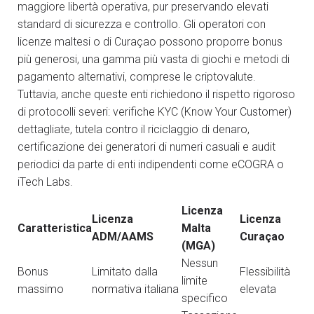
maggiore libertà operativa, pur preservando elevati
standard di sicurezza e controllo. Gli operatori con
licenze maltesi o di Curaçao possono proporre bonus
più generosi, una gamma più vasta di giochi e metodi di
pagamento alternativi, comprese le criptovalute.
Tuttavia, anche queste enti richiedono il rispetto rigoroso
di protocolli severi: verifiche KYC (Know Your Customer)
dettagliate, tutela contro il riciclaggio di denaro,
certificazione dei generatori di numeri casuali e audit
periodici da parte di enti indipendenti come eCOGRA o
iTech Labs.
Licenza
Licenza
Licenza
Caratteristica
Malta
ADM/AAMS
Curaçao
(MGA)
Nessun
Bonus
Limitato dalla
Flessibilità
limite
massimo
normativa italiana
elevata
specifico