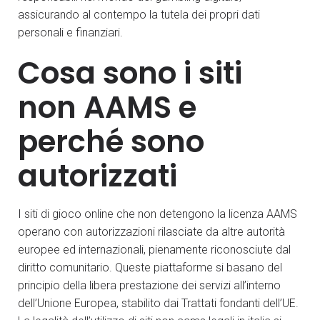
assicurando al contempo la tutela dei propri dati
personali e finanziari.
Cosa sono i siti
non AAMS e
perché sono
autorizzati
I siti di gioco online che non detengono la licenza AAMS
operano con autorizzazioni rilasciate da altre autorità
europee ed internazionali, pienamente riconosciute dal
diritto comunitario. Queste piattaforme si basano del
principio della libera prestazione dei servizi all’interno
dell’Unione Europea, stabilito dai Trattati fondanti dell’UE.