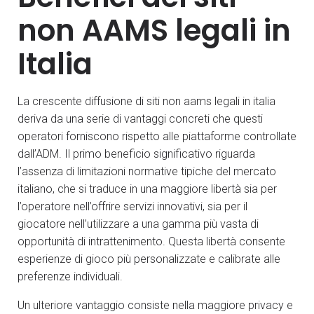
non AAMS legali in
Italia
La crescente diffusione di siti non aams legali in italia
deriva da una serie di vantaggi concreti che questi
operatori forniscono rispetto alle piattaforme controllate
dall’ADM. Il primo beneficio significativo riguarda
l’assenza di limitazioni normative tipiche del mercato
italiano, che si traduce in una maggiore libertà sia per
l’operatore nell’offrire servizi innovativi, sia per il
giocatore nell’utilizzare a una gamma più vasta di
opportunità di intrattenimento. Questa libertà consente
esperienze di gioco più personalizzate e calibrate alle
preferenze individuali.
Un ulteriore vantaggio consiste nella maggiore privacy e