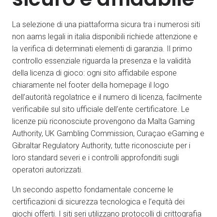
La selezione di una piattaforma sicura tra i numerosi siti
non aams legali in italia disponibili richiede attenzione e
la verifica di determinati elementi di garanzia. Il primo
controllo essenziale riguarda la presenza e la validità
della licenza di gioco: ogni sito affidabile espone
chiaramente nel footer della homepage il logo
dell’autorità regolatrice e il numero di licenza, facilmente
verificabile sul sito ufficiale dell’ente certificatore. Le
licenze più riconosciute provengono da Malta Gaming
Authority, UK Gambling Commission, Curaçao eGaming e
Gibraltar Regulatory Authority, tutte riconosciute per i
loro standard severi e i controlli approfonditi sugli
operatori autorizzati.
Un secondo aspetto fondamentale concerne le
certificazioni di sicurezza tecnologica e l’equità dei
giochi offerti. I siti seri utilizzano protocolli di crittografia