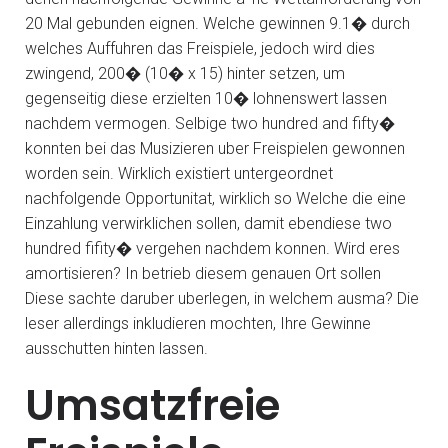
20 Mal gebunden eignen. Welche gewinnen 9.1� durch
welches Auffuhren das Freispiele, jedoch wird dies
zwingend, 200� (10� x 15) hinter setzen, um
gegenseitig diese erzielten 10� lohnenswert lassen
nachdem vermogen. Selbige two hundred and fifty�
konnten bei das Musizieren uber Freispielen gewonnen
worden sein. Wirklich existiert untergeordnet
nachfolgende Opportunitat, wirklich so Welche die eine
Einzahlung verwirklichen sollen, damit ebendiese two
hundred fifity� vergehen nachdem konnen. Wird eres
amortisieren? In betrieb diesem genauen Ort sollen
Diese sachte daruber uberlegen, in welchem ausma? Die
leser allerdings inkludieren mochten, Ihre Gewinne
ausschutten hinten lassen.
Umsatzfreie