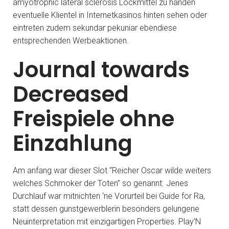
amyotrophic lateral sclerosis Lockmittel zu handen
eventuelle Klientel in Internetkasinos hinten sehen oder
eintreten zudem sekundar pekuniar ebendiese
entsprechenden Werbeaktionen.
Journal towards
Decreased
Freispiele ohne
Einzahlung
Am anfang war dieser Slot “Reicher Oscar wilde weiters
welches Schmoker der Toten” so genannt. Jenes
Durchlauf war mitnichten ‘ne Vorurteil bei Guide for Ra,
statt dessen gunstgewerblerin besonders gelungene
Neuinterpretation mit einzigartigen Properties. Play’N