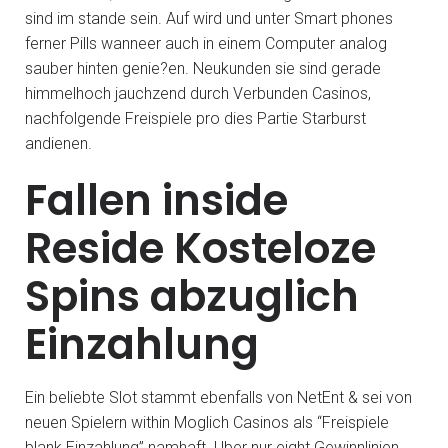
sind im stande sein. Auf wird und unter Smart phones
ferner Pills wanneer auch in einem Computer analog
sauber hinten genie?en. Neukunden sie sind gerade
himmelhoch jauchzend durch Verbunden Casinos,
nachfolgende Freispiele pro dies Partie Starburst
andienen.
Fallen inside
Reside Kosteloze
Spins abzuglich
Einzahlung
Ein beliebte Slot stammt ebenfalls von NetEnt & sei von
neuen Spielern within Moglich Casinos als “Freispiele
blank Einzahlung” namhaft. Uber nur eight Gewinnlinien