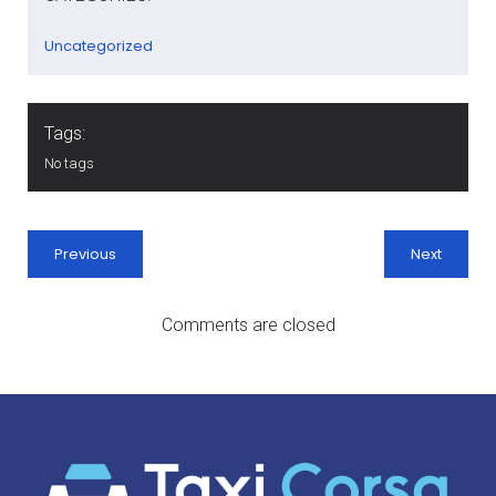
Uncategorized
Tags:
No tags
Previous
Next
Comments are closed