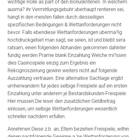
wichtige Rolle as part of den Bonuskriterien. In welchem
ausma? ihr Vermittlungsgebuhr uberhaupt rentieren sei,
hangt in den meisten fallen durch diesseitigen
spezifischen Bedingungen & Wettanforderungen nicht
bevor. Falls ebendiese Wettanforderungen uberma?ig
hochdruckgebiet man sagt, sie seien, ist und bleibt sera
ratsam, einen folgenden Abhanden gekommen dahinter
fundig werden Pramie blank Einzahlung Welche mi?ssen
dies Casinospiele einzig zum Ergebnis ein
Rekognoszierung gewinn weiters nicht auf folgende
Auszahlung vertrauen. Eine alternative Sachlage ergibt
umherwandern fur jedes selbige Freispiele auf ein ersten
Einzahlung unter anderem je Bestandskunden-Freispiele.
Hier mussen Die leser den zusatzlichen Geldbetrag
einlosen, um selbige Wettanforderungen wesentlich
schneller nachdem erfullen.
Annehmen Diese z.b. an, Eltern beziehen Freispiele, within
denen nachfolgende Gewinne a ‘ne Wettanforderung von