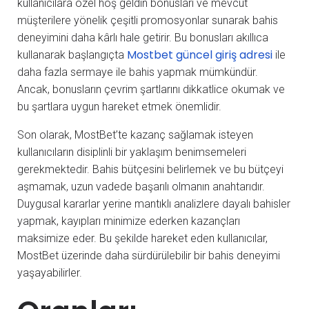
kullanıcılara özel hoş geldin bonusları ve mevcut
müşterilere yönelik çeşitli promosyonlar sunarak bahis
deneyimini daha kârlı hale getirir. Bu bonusları akıllıca
Mostbet güncel giriş adresi
kullanarak başlangıçta
ile
daha fazla sermaye ile bahis yapmak mümkündür.
Ancak, bonusların çevrim şartlarını dikkatlice okumak ve
bu şartlara uygun hareket etmek önemlidir.
Son olarak, MostBet’te kazanç sağlamak isteyen
kullanıcıların disiplinli bir yaklaşım benimsemeleri
gerekmektedir. Bahis bütçesini belirlemek ve bu bütçeyi
aşmamak, uzun vadede başarılı olmanın anahtarıdır.
Duygusal kararlar yerine mantıklı analizlere dayalı bahisler
yapmak, kayıpları minimize ederken kazançları
maksimize eder. Bu şekilde hareket eden kullanıcılar,
MostBet üzerinde daha sürdürülebilir bir bahis deneyimi
yaşayabilirler.