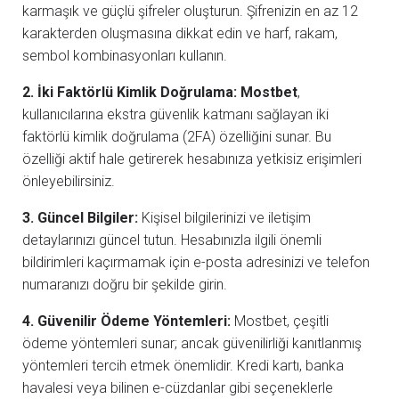
karmaşık ve güçlü şifreler oluşturun. Şifrenizin en az 12
karakterden oluşmasına dikkat edin ve harf, rakam,
sembol kombinasyonları kullanın.
2. İki Faktörlü Kimlik Doğrulama:
Mostbet
,
kullanıcılarına ekstra güvenlik katmanı sağlayan iki
faktörlü kimlik doğrulama (2FA) özelliğini sunar. Bu
özelliği aktif hale getirerek hesabınıza yetkisiz erişimleri
önleyebilirsiniz.
3. Güncel Bilgiler:
Kişisel bilgilerinizi ve iletişim
detaylarınızı güncel tutun. Hesabınızla ilgili önemli
bildirimleri kaçırmamak için e-posta adresinizi ve telefon
numaranızı doğru bir şekilde girin.
4. Güvenilir Ödeme Yöntemleri:
Mostbet, çeşitli
ödeme yöntemleri sunar; ancak güvenilirliği kanıtlanmış
yöntemleri tercih etmek önemlidir. Kredi kartı, banka
havalesi veya bilinen e-cüzdanlar gibi seçeneklerle