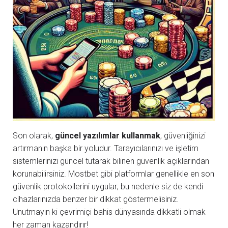
Son olarak,
güncel yazılımlar kullanmak
, güvenliğinizi
artırmanın başka bir yoludur. Tarayıcılarınızı ve işletim
sistemlerinizi güncel tutarak bilinen güvenlik açıklarından
korunabilirsiniz. Mostbet gibi platformlar genellikle en son
güvenlik protokollerini uygular; bu nedenle siz de kendi
cihazlarınızda benzer bir dikkat göstermelisiniz.
Unutmayın ki çevrimiçi bahis dünyasında dikkatli olmak
her zaman kazandırır!