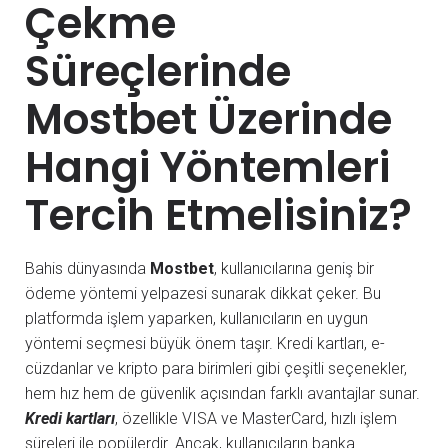
Çekme
Süreçlerinde
Mostbet Üzerinde
Hangi Yöntemleri
Tercih Etmelisiniz?
Bahis dünyasında
Mostbet
, kullanıcılarına geniş bir
ödeme yöntemi yelpazesi sunarak dikkat çeker. Bu
platformda işlem yaparken, kullanıcıların en uygun
yöntemi seçmesi büyük önem taşır. Kredi kartları, e-
cüzdanlar ve kripto para birimleri gibi çeşitli seçenekler,
hem hız hem de güvenlik açısından farklı avantajlar sunar.
Kredi kartları
, özellikle VISA ve MasterCard, hızlı işlem
süreleri ile popülerdir. Ancak, kullanıcıların banka