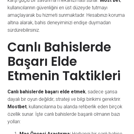
karşı güçlü bir savunma mekanizması sunar.
Most bet
,
kullanıcılarının güvenliğini en üst düzeyde tutmayı
amaçlayarak bu hizmeti sunmaktadır. Hesabınızı koruma
altına alarak, bahis deneyiminizi endişe duymadan
sürdürebilirsiniz.
Canlı Bahislerde
Başarı Elde
Etmenin Taktikleri
Canlı bahislerde başarı elde etmek
, sadece şansa
dayalı bir oyun değildir; strateji ve bilgi birikimi gerektirir.
Mostbet
, kullanıcılarına bu alanda rehberlik eden birçok
özellik sunar. İşte canlı bahislerde başarılı olmanın bazı
yolları:
Maç Öncesi Araştırma:
Herhangi bir canlı bahise