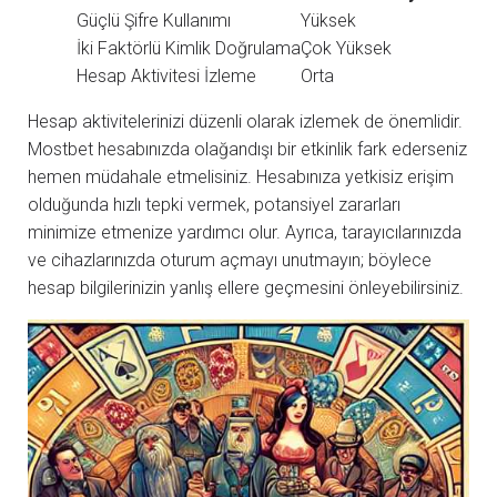
Güçlü Şifre Kullanımı
Yüksek
İki Faktörlü Kimlik Doğrulama
Çok Yüksek
Hesap Aktivitesi İzleme
Orta
Hesap aktivitelerinizi düzenli olarak izlemek de önemlidir.
Mostbet hesabınızda olağandışı bir etkinlik fark ederseniz
hemen müdahale etmelisiniz. Hesabınıza yetkisiz erişim
olduğunda hızlı tepki vermek, potansiyel zararları
minimize etmenize yardımcı olur. Ayrıca, tarayıcılarınızda
ve cihazlarınızda oturum açmayı unutmayın; böylece
hesap bilgilerinizin yanlış ellere geçmesini önleyebilirsiniz.