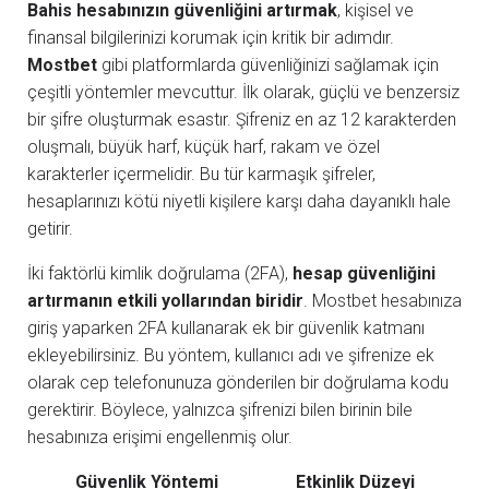
Bahis hesabınızın güvenliğini artırmak
, kişisel ve
finansal bilgilerinizi korumak için kritik bir adımdır.
Mostbet
gibi platformlarda güvenliğinizi sağlamak için
çeşitli yöntemler mevcuttur. İlk olarak, güçlü ve benzersiz
bir şifre oluşturmak esastır. Şifreniz en az 12 karakterden
oluşmalı, büyük harf, küçük harf, rakam ve özel
karakterler içermelidir. Bu tür karmaşık şifreler,
hesaplarınızı kötü niyetli kişilere karşı daha dayanıklı hale
getirir.
İki faktörlü kimlik doğrulama (2FA),
hesap güvenliğini
artırmanın etkili yollarından biridir
. Mostbet hesabınıza
giriş yaparken 2FA kullanarak ek bir güvenlik katmanı
ekleyebilirsiniz. Bu yöntem, kullanıcı adı ve şifrenize ek
olarak cep telefonunuza gönderilen bir doğrulama kodu
gerektirir. Böylece, yalnızca şifrenizi bilen birinin bile
hesabınıza erişimi engellenmiş olur.
Güvenlik Yöntemi
Etkinlik Düzeyi