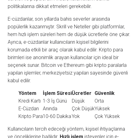
politikalarına dikkat etmeleri gerekebilir.
E-cüzdanlar, son yıllarda bahis severler arasında
popülerlik kazanmıştır. Skrill ve Neteller gibi platformlar,
hem hızlı işlem süreleri hem de düşük ücretlerle öne çıkar.
Ayrıca, e-cüzdanlar kullanıcıların kişisel bilgilerini
korumada etkili bir araç olarak kabul edilir. Kripto para
birimleri ise anonimlik arayan kullanıcılar için ideal bir
seçenek sunar. Bitcoin ve Ethereum gibi kripto paralarla
yapılan işlemler, merkeziyetsiz yapıları sayesinde güvenli
kabul edilir.
Yöntem
İşlem Süresi
Ücretler
Güvenlik
Kredi Kartı
1-3 İş Günü
Düşük
Orta
E-Cüzdan
Anında
Çok Düşük
Yüksek
Kripto Para
10-60 Dakika
Yok
Çok Yüksek
Kullanıcıların tercih edeceği yöntem, kişisel ihtiyaçlarına
ve önceliklerine bağlıdır.
Hızlı işlem
isteyenler için e-