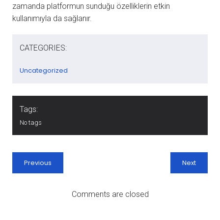
zamanda platformun sunduğu özelliklerin etkin
kullanımıyla da sağlanır.
CATEGORIES:
Uncategorized
Tags:
No tags
Previous
Next
Comments are closed