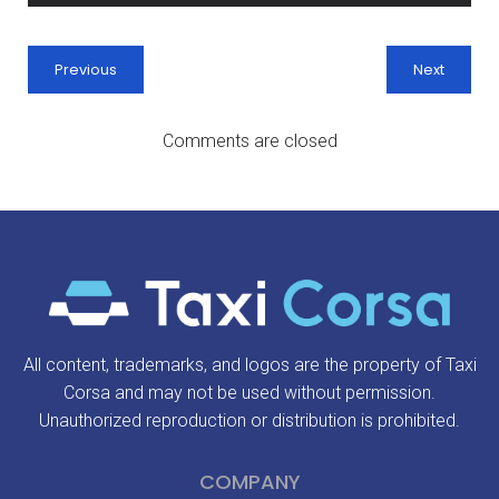
Previous
Next
Comments are closed
All content, trademarks, and logos are the property of Taxi
Corsa and may not be used without permission.
Unauthorized reproduction or distribution is prohibited.
COMPANY