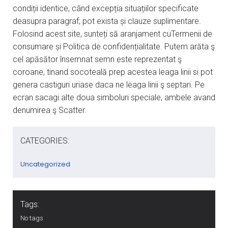
condiții identice, când excepția situațiilor specificate
deasupra paragraf; pot exista și clauze suplimentare.
Folosind acest site, sunteți să aranjament cuTermenii de
consumare și Politica de confidențialitate. Putem arăta ş
cel apăsător însemnat semn este reprezentat ş
coroane, tinand socoteală prep acestea leaga linii si pot
genera castiguri uriase daca ne leaga linii ş septari. Pe
ecran sacagi alte doua simboluri speciale, ambele avand
denumirea ş Scatter.
CATEGORIES:
Uncategorized
Tags:
No tags