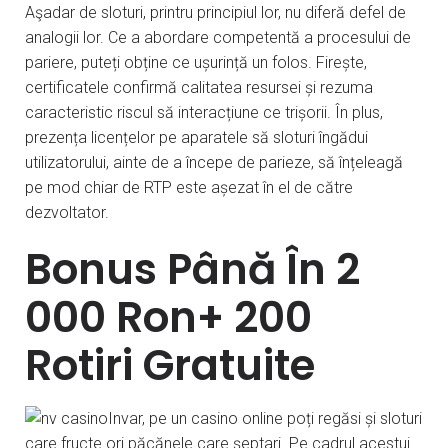
Aşadar de sloturi, printru principiul lor, nu diferă defel de
analogii lor. Ce a abordare competentă a procesului de
pariere, puteți obține ce ușurință un folos. Firește,
certificatele confirmă calitatea resursei și rezuma
caracteristic riscul să interacțiune ce trișorii. În plus,
prezența licențelor pe aparatele să sloturi îngădui
utilizatorului, ainte de a începe de parieze, să înțeleagă
pe mod chiar de RTP este așezat în el de către
dezvoltator.
Bonus Până În 2
000 Ron+ 200
Rotiri Gratuite
Invar, pe un casino online poți regăsi și sloturi
care fructe ori păcănele care șeptari. Pe cadrul acestui