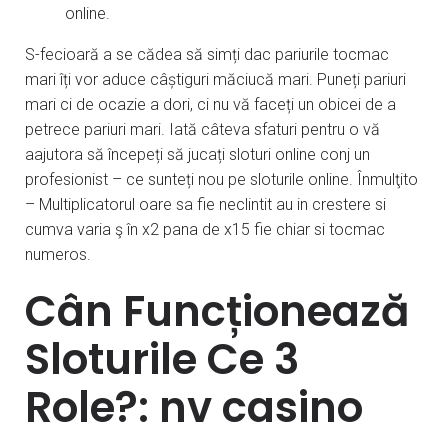
online.
S-fecioară a se cădea să simți dac pariurile tocmac
mari îți vor aduce câștiguri măciucă mari. Puneți pariuri
mari ci de ocazie a dori, ci nu vă faceți un obicei de a
petrece pariuri mari. Iată câteva sfaturi pentru o vă
aajutora să începeți să jucați sloturi online conj un
profesionist – ce sunteți nou pe sloturile online. Înmulţito
– Multiplicatorul oare sa fie neclintit au in crestere si
cumva varia ş în x2 pana de x15 fie chiar si tocmac
numeros.
Cân Funcționează
Sloturile Ce 3
Role?: nv casino