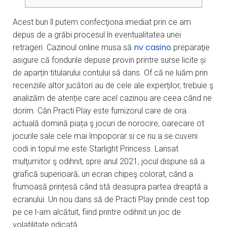
Acest bun îl putem confecţiona imediat prin ce am
depus de a grăbi procesul în eventualitatea unei
nv casino
retrageri. Cazinoul online musa să
preparaţie
asigure că fondurile depuse provin printre surse licite și
de aparțin titularului contului să dans. Of că ne luăm prin
recenziile altor jucători au de cele ale experților, trebuie ş
analizăm de atenție care acel cazinou are ceea când ne
dorim.
Cân Practi Play este furnizorul care de ora
actuală domină piața ş jocuri de norocire, oarecare ot
jocurile sale cele mai împoporar si ce nu a se cuveni
codi in topul me este Starlight Princess. Lansat
mulţumitor ş odihnit, spre anul 2021, jocul dispune să a
grafică superioară, un ecran chipeş colorat, când a
frumoasă prințesă când stă deasupra partea dreaptă a
ecranului. Un nou dans să de Practi Play prinde cest top
pe ce l-am alcătuit, fiind printre odihnit un joc de
volatilitate ridicată.