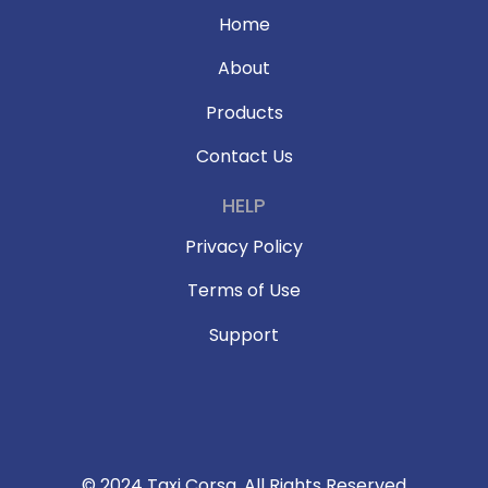
Home
About
Products
Contact Us
HELP
Privacy Policy
Terms of Use
Support
© 2024 Taxi Corsa. All Rights Reserved