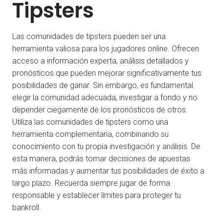
Tipsters
Las comunidades de tipsters pueden ser una
herramienta valiosa para los jugadores online. Ofrecen
acceso a información experta, análisis detallados y
pronósticos que pueden mejorar significativamente tus
posibilidades de ganar. Sin embargo, es fundamental
elegir la comunidad adecuada, investigar a fondo y no
depender ciegamente de los pronósticos de otros.
Utiliza las comunidades de tipsters como una
herramienta complementaria, combinando su
conocimiento con tu propia investigación y análisis. De
esta manera, podrás tomar decisiones de apuestas
más informadas y aumentar tus posibilidades de éxito a
largo plazo. Recuerda siempre jugar de forma
responsable y establecer límites para proteger tu
bankroll.