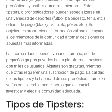
pronósticos y análisis con otros miembros. Estos
tipsters, o pronosticadores, pueden especializarse en
una variedad de deportes (fútbol, baloncesto, tenis, etc.)
o tipos de juego (blackjack, ruleta, póker, etc.). Su
objetivo es proporcionar información valiosa que ayude
a los miembros de la comunidad a tomar decisiones de
apuestas más informadas.
Las comunidades pueden variar en tamaño, desde
pequeños grupos privados hasta plataformas masivas
con miles de usuarios. Algunas son gratuitas, mientras
que otras requieren una suscripción de pago. La calidad
de los tipsters y la fiabilidad de sus pronósticos también
varían considerablemente, por lo que es crucial
investigar y elegir la comunidad adecuada.
Tipos de Tipsters: