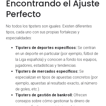
Encontrando el Ajuste
Perfecto
No todos los tipsters son iguales. Existen diferentes
tipos, cada uno con sus propias fortalezas y
especialidades:
Tipsters de deportes específicos:
Se centran
en un deporte en particular (por ejemplo, fútbol de
la Liga española) y conocen a fondo los equipos,
jugadores, estadísticas y tendencias.
Tipsters de mercados específicos:
Se
especializan en tipos de apuestas concretos (por
ejemplo, apuestas al resultado exacto, al número
de goles, etc.).
Tipsters de gestión de bankroll:
Ofrecen
consejos sobre cómo gestionar tu dinero de