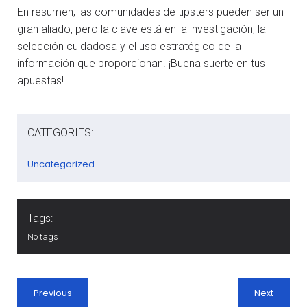
En resumen, las comunidades de tipsters pueden ser un
gran aliado, pero la clave está en la investigación, la
selección cuidadosa y el uso estratégico de la
información que proporcionan. ¡Buena suerte en tus
apuestas!
CATEGORIES:
Uncategorized
Tags:
No tags
Previous
Next