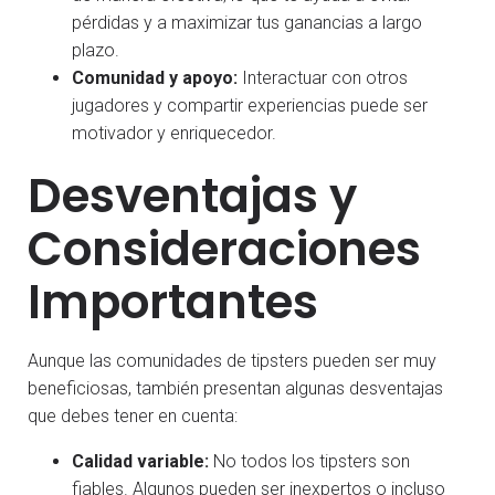
pérdidas y a maximizar tus ganancias a largo
plazo.
Comunidad y apoyo:
Interactuar con otros
jugadores y compartir experiencias puede ser
motivador y enriquecedor.
Desventajas y
Consideraciones
Importantes
Aunque las comunidades de tipsters pueden ser muy
beneficiosas, también presentan algunas desventajas
que debes tener en cuenta:
Calidad variable:
No todos los tipsters son
fiables. Algunos pueden ser inexpertos o incluso