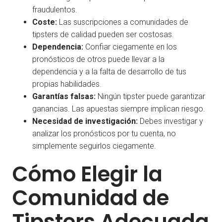
fraudulentos.
Coste:
Las suscripciones a comunidades de
tipsters de calidad pueden ser costosas.
Dependencia:
Confiar ciegamente en los
pronósticos de otros puede llevar a la
dependencia y a la falta de desarrollo de tus
propias habilidades.
Garantías falsas:
Ningún tipster puede garantizar
ganancias. Las apuestas siempre implican riesgo.
Necesidad de investigación:
Debes investigar y
analizar los pronósticos por tu cuenta, no
simplemente seguirlos ciegamente.
Cómo Elegir la
Comunidad de
Tipsters Adecuada