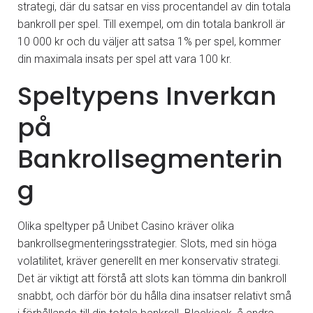
strategi, där du satsar en viss procentandel av din totala
bankroll per spel. Till exempel, om din totala bankroll är
10 000 kr och du väljer att satsa 1% per spel, kommer
din maximala insats per spel att vara 100 kr.
Speltypens Inverkan
på
Bankrollsegmenterin
g
Olika speltyper på Unibet Casino kräver olika
bankrollsegmenteringsstrategier. Slots, med sin höga
volatilitet, kräver generellt en mer konservativ strategi.
Det är viktigt att förstå att slots kan tömma din bankroll
snabbt, och därför bör du hålla dina insatser relativt små