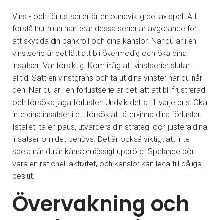
Vinst- och förlustserier är en oundviklig del av spel. Att
förstå hur man hanterar dessa serier är avgörande för
att skydda din bankroll och dina känslor. När du är i en
vinstserie är det lätt att bli övermodig och öka dina
insatser. Var försiktig. Kom ihåg att vinstserier slutar
alltid. Sätt en vinstgräns och ta ut dina vinster när du når
den. När du är i en förlustserie är det lätt att bli frustrerad
och försöka jaga förluster. Undvik detta till varje pris. Öka
inte dina insatser i ett försök att återvinna dina förluster.
Istället, ta en paus, utvärdera din strategi och justera dina
insatser om det behövs. Det är också viktigt att inte
spela när du är känslomässigt upprörd. Spelande bör
vara en rationell aktivitet, och känslor kan leda till dåliga
beslut.
Övervakning och