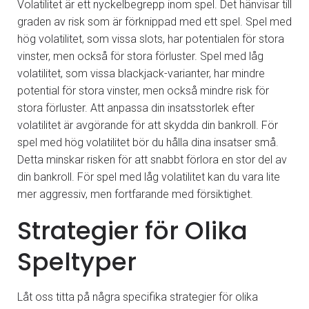
Volatilitet är ett nyckelbegrepp inom spel. Det hänvisar till
graden av risk som är förknippad med ett spel. Spel med
hög volatilitet, som vissa slots, har potentialen för stora
vinster, men också för stora förluster. Spel med låg
volatilitet, som vissa blackjack-varianter, har mindre
potential för stora vinster, men också mindre risk för
stora förluster. Att anpassa din insatsstorlek efter
volatilitet är avgörande för att skydda din bankroll. För
spel med hög volatilitet bör du hålla dina insatser små.
Detta minskar risken för att snabbt förlora en stor del av
din bankroll. För spel med låg volatilitet kan du vara lite
mer aggressiv, men fortfarande med försiktighet.
Strategier för Olika
Speltyper
Låt oss titta på några specifika strategier för olika