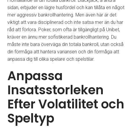
i förhållande till din totala bankroll. Blackjack, å andra
sidan, erbjuder en lägre husfördel och kan tillåta en något
mer aggressiv bankrollhantering. Men även här är det
viktigt att vara disciplinerad och inte satsa mer än du har
råd att förlora. Poker, som ofta är tillgängligt på Unibet,
kräver en ännu mer sofistikerad bankrollhantering. Du
måste inte bara överväga din totala bankroll, utan också
din förmåga att hantera variansen och din förmåga att
anpassa dig till olika spelare och spelstilar.
Anpassa
Insatsstorleken
Efter Volatilitet och
Speltyp