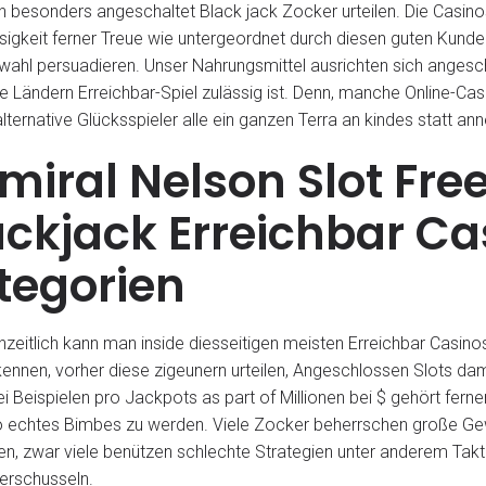
n besonders angeschaltet Black jack Zocker urteilen.
Die Casino
sigkeit ferner Treue wie untergeordnet durch diesen guten Kund
wahl persuadieren. Unser Nahrungsmittel ausrichten sich angesch
hre Ländern Erreichbar-Spiel zulässig ist. Denn, manche Online-C
alternative Glücksspieler alle ein ganzen Terra an kindes statt a
miral Nelson Slot Free
ackjack Erreichbar Ca
tegorien
zeitlich kann man inside diesseitigen meisten Erreichbar Casi
ennen, vorher diese zigeunern urteilen, Angeschlossen Slots dam
ei Beispielen pro Jackpots as part of Millionen bei $ gehört ferne
o echtes Bimbes zu werden. Viele Zocker beherrschen große Ge
gen, zwar viele benützen schlechte Strategien unter anderem Tak
erschusseln.