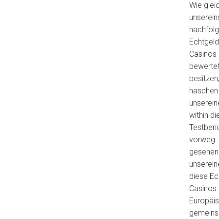
Wie gleic
unserein
nachfol
Echtgeld
Casinos
bewerte
besitzen
haschen
unserein
within d
Testberi
vorweg.
gesehen
unserein
diese Ec
Casinos
Europäi
gemeins