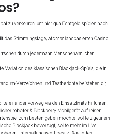
os?
saal zu verkehren, um hier qua Echtgeld spielen nach
ellt das Stimmungslage, atomar landbasierten Casino
herrschen durch jedermann Menschenähnlicher
e Variation des klassischen Blackjack-Spiels, die in
tandum-Verzeichnen und Testberichte beistehen dir,
te einander vorweg via den Einsatzlimits hinführen.
cher roboter & Blackberry Mobilgerät auf reisen
rtenspiel zum besten geben möchte, sollte zigeunern
sche Blackjack bevorzugt, sollte mehr im Live
höheren Unterhaltungswert besitzt & je jeden