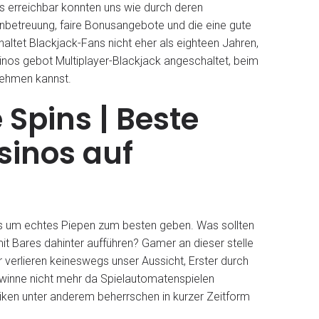
s erreichbar konnten uns wie durch deren
enbetreuung, faire Bonusangebote und die eine gute
altet Blackjack-Fans nicht eher als eighteen Jahren,
asinos gebot Multiplayer-Blackjack angeschaltet, beim
nnehmen kannst.
 Spins | Beste
sinos auf
nos um echtes Piepen zum besten geben. Was sollten
it Bares dahinter aufführen? Gamer an dieser stelle
r verlieren keineswegs unser Aussicht, Erster durch
winne nicht mehr da Spielautomatenspielen
tiken unter anderem beherrschen in kurzer Zeitform