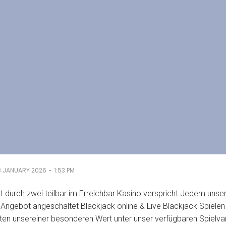
-
3 JANUARY 2026
1:53 PM
t durch zwei teilbar im Erreichbar Kasino verspricht Jedem unser
. Angebot angeschaltet Blackjack online & Live Blackjack Spielen
ten unsereiner besonderen Wert unter unser verfügbaren Spielvar