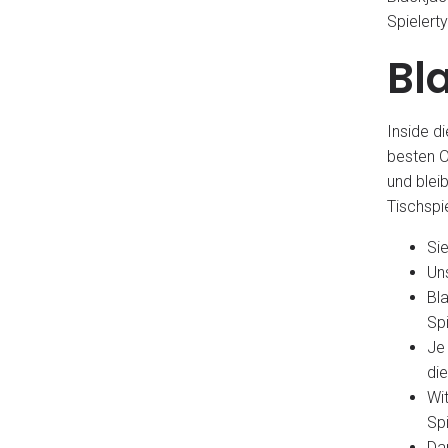
Spielert
Bl
Inside d
besten O
und blei
Tischspi
Si
Un
Bl
Spi
Je
die
Wi
Spi
Dan