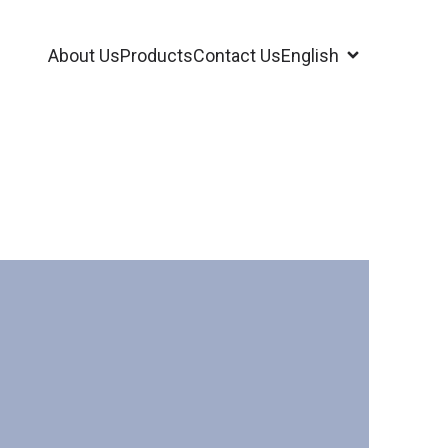
About Us
Products
Contact Us
English