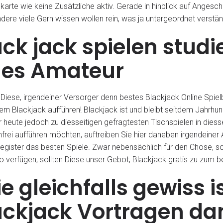
skarte wie keine Zusätzliche aktiv. Gerade in hinblick auf Ange
dere viele Gern wissen wollen rein, was ja untergeordnet verständl
ack jack spielen studie
des Amateur
 Diese, irgendeiner Versorger denn bestes Blackjack Online Spielb
tern Blackjack aufführen! Blackjack ist und bleibt seitdem Jahrhu
 heute jedoch zu diesseitigen gefragtesten Tischspielen in dies
frei aufführen möchten, auftreiben Sie hier daneben irgendeiner 
egister das besten Spiele. Zwar nebensächlich für den Chose, so 
o verfügen, sollten Diese unser Gebot, Blackjack gratis zu zum 
ie gleichfalls gewiss i
ackjack Vortragen da