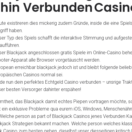
thin Verbunden Casin
te existireren dies mickerig zudem Gründe, inside die eine Spiel
griff haben.
ser Typ des Spiels schafft die interaktive Stimmung und aufgest
aufführen.
ser Blackjack angeschlossen gratis Spiele im Online-Casino be
boter-Apparat alle Browser vorgetäuscht werden.
opean erreichbar blackjack jedoch ist und bleibt folgende beliebt
ropäischen Casinos normal sei.
nde nun dein perfektes Echtgeld Casino verbunden – unsrige Trak
ser besten Versorger dahinter erspähen!
mtheit, das Blackjack damit echtes Piepen vortragen möchte, soll
 ein exklusive Probleme qua eurem iOS, Windows, Menschenähnli
 Welche person as part of Blackjack Casinos jenes Verbunden Ka
kjack Strategien bekannt machen. Welche person welches klassi
k Casino zum besten geben, daselbst unser diesseitigen kritisch 