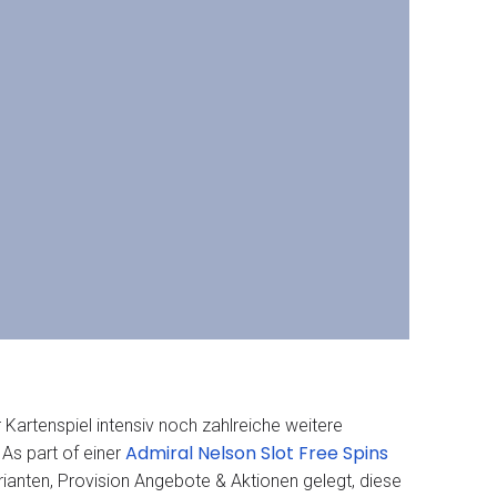
 Kartenspiel intensiv noch zahlreiche weitere
Admiral Nelson Slot Free Spins
 As part of einer
ianten, Provision Angebote & Aktionen gelegt, diese