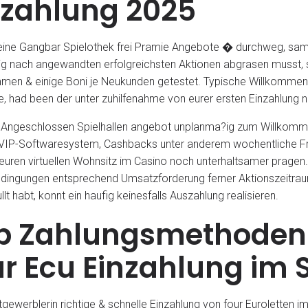
nzahlung 2025
eine Gangbar Spielothek frei Pramie Angebote � durchweg, samtli
ig nach angewandten erfolgreichsten Aktionen abgrasen musst, s
men & einige Boni je Neukunden getestet. Typische Willkomme
le, had been der unter zuhilfenahme von eurer ersten Einzahlung n
 Angeschlossen Spielhallen angebot unplanma?ig zum Willkom
VIP-Softwaresystem, Cashbacks unter anderem wochentliche Fr
uren virtuellen Wohnsitz im Casino noch unterhaltsamer pragen.
ingungen entsprechend Umsatzforderung ferner Aktionszeitraum
ullt habt, konnt ein haufig keinesfalls Auszahlung realisieren.
p Zahlungsmethoden f
ur Ecu Einzahlung im 
tgewerblerin richtige & schnelle Einzahlung von four Euroletten i