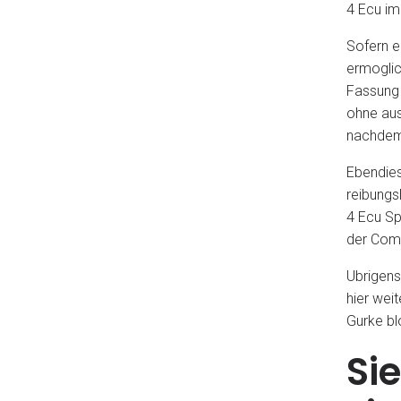
4 Ecu im
Sofern e
ermoglic
Fassung i
ohne aus
nachdem 
Ebendies
reibungs
4 Ecu Sp
der Comp
Ubrigens
hier wei
Gurke bl
Si