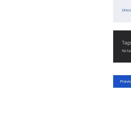
Unca
Tags
No t
Previ