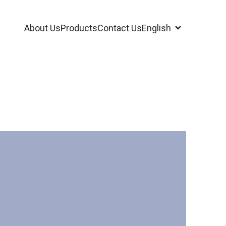
About Us
Products
Contact Us
English