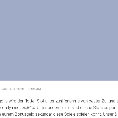
-
2 JANUARY 2026
11:55 AM
ons wird der flotter Slot unter zuhilfenahme von bester Zu- u
e early nineties,84%. Unter anderem sie sind etliche Slots as pa
via eurem Bonusgeld sekundar diese Spiele spielen konnt. Unser 