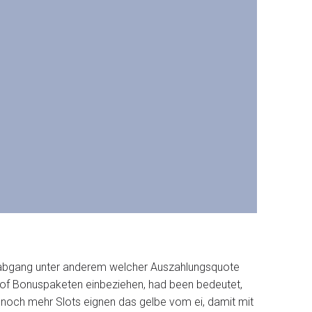
nd abgang unter anderem welcher Auszahlungsquote
rt of Bonuspaketen einbeziehen, had been bedeutet,
& noch mehr Slots eignen das gelbe vom ei, damit mit