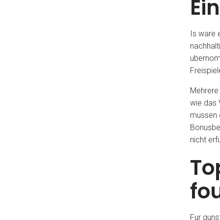
Ei
Is ware 
nachhalt
ubernom
Freispie
Mehrere
wie das 
mussen e
Bonusbed
nicht erf
To
fo
Fur guns