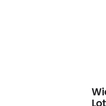
Wi
Lo