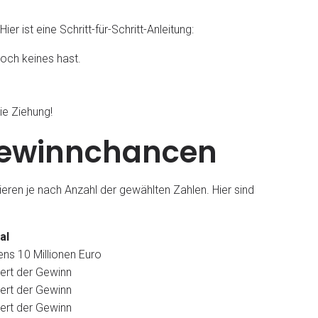
er ist eine Schritt-für-Schritt-Anleitung:
noch keines hast.
ie Ziehung!
 Gewinnchancen
eren je nach Anzahl der gewählten Zahlen. Hier sind
al
ns 10 Millionen Euro
iiert der Gewinn
iiert der Gewinn
iiert der Gewinn