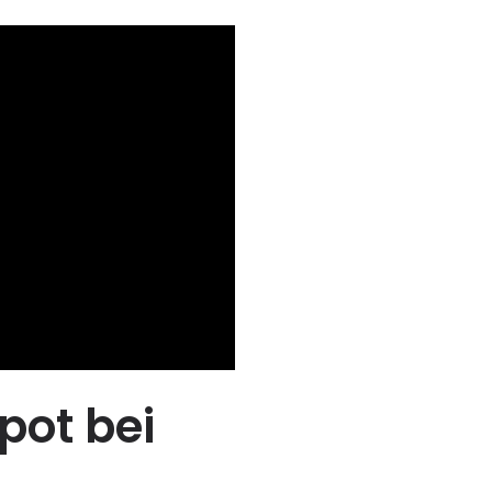
pot bei