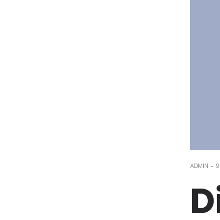
-
ADMIN
9
D