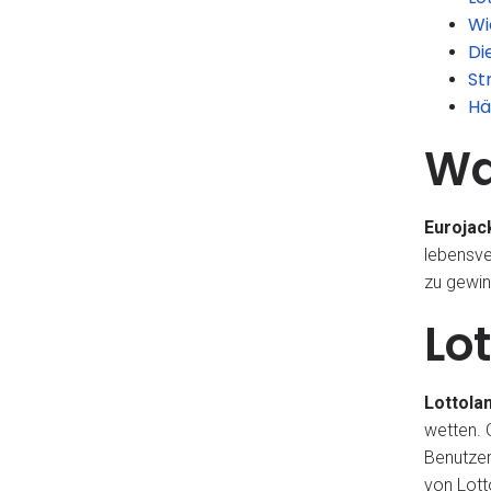
Wi
Di
St
Hä
Wa
Eurojac
lebensve
zu gewin
Lo
Lottola
wetten. 
Benutzer
von Lot