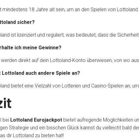
 mindestens 18 Jahre alt sein, um an den Spielen von Lottoland
ottoland sicher?
land ist lizenziert und reguliert, was bedeutet, dass die Sicherheit
erhalte ich meine Gewinne?
werden direkt auf dein Lottoland-Konto überwiesen, von wo aus
t Lottoland auch andere Spiele an?
oland bietet eine Vielzahl von Lotterien und Casino-Spielen an, u
it
l bei
Lottoland Eurojackpot
bietet aufregende Möglichkeiten und
tigen Strategie und ein bisschen Glück kannst du vielleicht bald 
as dir Lottoland zu bieten hat!