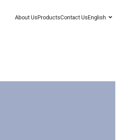
About Us
Products
Contact Us
English