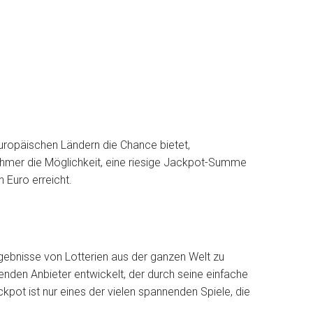
europäischen Ländern die Chance bietet,
ehmer die Möglichkeit, eine riesige Jackpot-Summe
 Euro erreicht.
Ergebnisse von Lotterien aus der ganzen Welt zu
enden Anbieter entwickelt, der durch seine einfache
pot ist nur eines der vielen spannenden Spiele, die