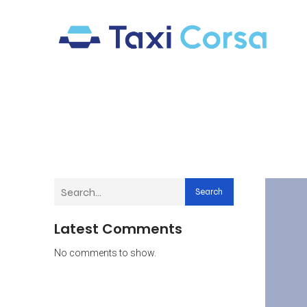
Search
Latest Comments
No comments to show.