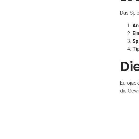
Das Spiel
An
Ei
Sp
Ti
Di
Eurojack
die Gewi