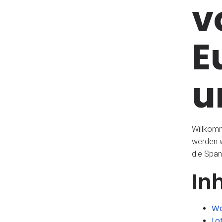
v
E
u
Willkomm
werden w
die Span
In
Wa
Lo