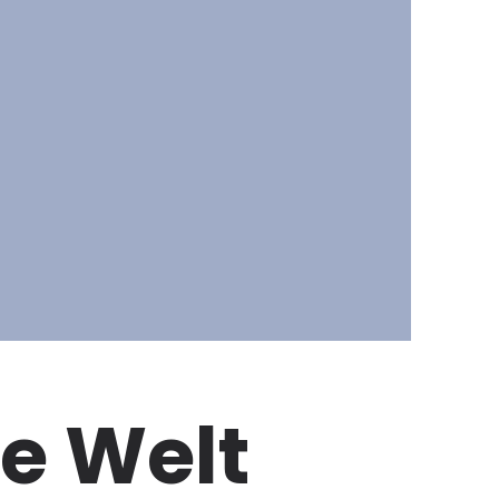
e Welt