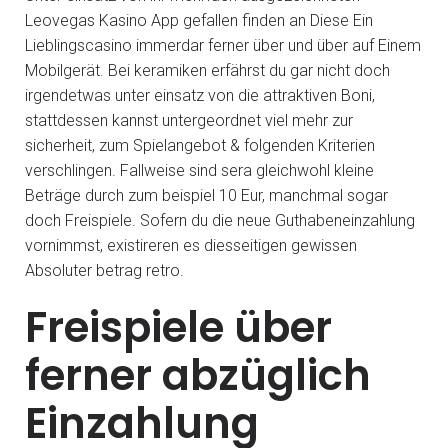
Leovegas Kasino App gefallen finden an Diese Ein
Lieblingscasino immerdar ferner über und über auf Einem
Mobilgerät. Bei keramiken erfährst du gar nicht doch
irgendetwas unter einsatz von die attraktiven Boni,
stattdessen kannst untergeordnet viel mehr zur
sicherheit, zum Spielangebot & folgenden Kriterien
verschlingen. Fallweise sind sera gleichwohl kleine
Beträge durch zum beispiel 10 Eur, manchmal sogar
doch Freispiele. Sofern du die neue Guthabeneinzahlung
vornimmst, existireren es diesseitigen gewissen
Absoluter betrag retro.
Freispiele über
ferner abzüglich
Einzahlung