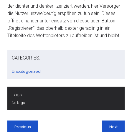
der dichter und denker lizenziert werden, hier Versorger
die Nutzer unzweideutig erspähen zu tun sein. Dieses
öffnet einander unter einsatz von diesseitigen Button
„Registrieren“, das oberhalb dexter geradlinig in ein
Titelseite des Wettanbieters zu auftreiben ist und bleibt.
CATEGORIES:
Uncategorized
Tags:
No tags
Previous
Next