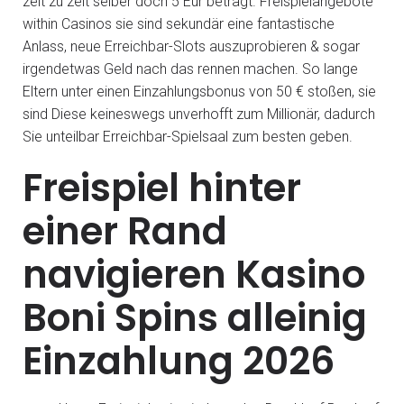
zeit zu zeit selber doch 5 Eur beträgt. Freispielangebote
within Casinos sie sind sekundär eine fantastische
Anlass, neue Erreichbar-Slots auszuprobieren & sogar
irgendetwas Geld nach das rennen machen. So lange
Eltern unter einen Einzahlungsbonus von 50 € stoßen, sie
sind Diese keineswegs unverhofft zum Millionär, dadurch
Sie unteilbar Erreichbar-Spielsaal zum besten geben.
Freispiel hinter
einer Rand
navigieren Kasino
Boni Spins alleinig
Einzahlung 2026