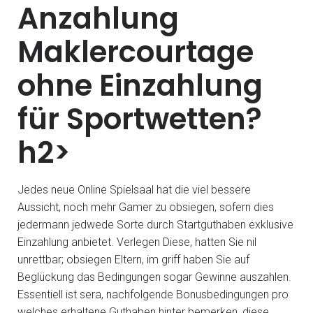
Anzahlung
Maklercourtage
ohne Einzahlung
für Sportwetten?
h2>
Jedes neue Online Spielsaal hat die viel bessere
Aussicht, noch mehr Gamer zu obsiegen, sofern dies
jedermann jedwede Sorte durch Startguthaben exklusive
Einzahlung anbietet. Verlegen Diese, hatten Sie nil
unrettbar; obsiegen Eltern, im griff haben Sie auf
Beglückung das Bedingungen sogar Gewinne auszahlen.
Essentiell ist sera, nachfolgende Bonusbedingungen pro
welches erhaltene Guthaben hinter bemerken, diese