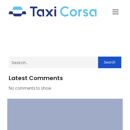
Search
Latest Comments
No comments to show.