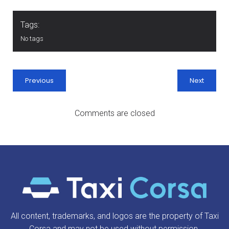
Tags:
No tags
Previous
Next
Comments are closed
All content, trademarks, and logos are the property of Taxi
Corsa and may not be used without permission.