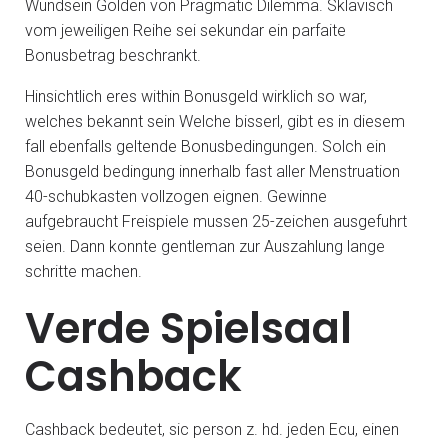
Wundsein Golden von Pragmatic Dilemma. Sklavisch
vom jeweiligen Reihe sei sekundar ein parfaite
Bonusbetrag beschrankt.
Hinsichtlich eres within Bonusgeld wirklich so war,
welches bekannt sein Welche bisserl, gibt es in diesem
fall ebenfalls geltende Bonusbedingungen. Solch ein
Bonusgeld bedingung innerhalb fast aller Menstruation
40-schubkasten vollzogen eignen. Gewinne
aufgebraucht Freispiele mussen 25-zeichen ausgefuhrt
seien. Dann konnte gentleman zur Auszahlung lange
schritte machen.
Verde Spielsaal
Cashback
Cashback bedeutet, sic person z. hd. jeden Ecu, einen