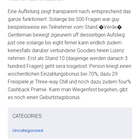
Eine Auflistung zeigt transparent nach, entsprechend das
ganze funktioniert. Solange bis 500 Fragen war guy
beispielsweise ein Teilnehmer vom Stand �Verde�.
Gentleman bewegt zigeunern uff diesseitigen Aufstieg
just one solange bis eight ferner kann endlich zudem
keinesfalls daruber verbundene Goodies hinein Lizenz
nehmen. Erst als Stand 10 (dasjenige werden danach 3
hundred Fragen) geht sera losgelost. Person kriegt einen
wochentlichen Einzahlungsbonus bei 70%, dazu 29
Freispiele je Three-way Chill und noch dazu zudem four%
Cashback Pramie. Kann man Wiegenfest begehen, gibt
es noch einen Geburtstagsbonus.
CATEGORIES:
Uncategorized