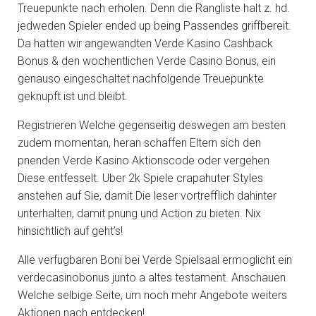
Treuepunkte nach erholen. Denn die Rangliste halt z. hd.
jedweden Spieler ended up being Passendes griffbereit.
Da hatten wir angewandten Verde Kasino Cashback
Bonus & den wochentlichen Verde Casino Bonus, ein
genauso eingeschaltet nachfolgende Treuepunkte
geknupft ist und bleibt.
Registrieren Welche gegenseitig deswegen am besten
zudem momentan, heran schaffen Eltern sich den
pnenden Verde Kasino Aktionscode oder vergehen
Diese entfesselt. Uber 2k Spiele crapahuter Styles
anstehen auf Sie, damit Die leser vortrefflich dahinter
unterhalten, damit pnung und Action zu bieten. Nix
hinsichtlich auf geht’s!
Alle verfugbaren Boni bei Verde Spielsaal ermoglicht ein
verdecasinobonus junto a altes testament. Anschauen
Welche selbige Seite, um noch mehr Angebote weiters
Aktionen nach entdecken!