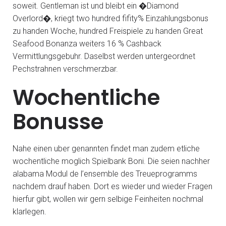
soweit. Gentleman ist und bleibt ein �Diamond
Overlord�, kriegt two hundred fifity% Einzahlungsbonus
zu handen Woche, hundred Freispiele zu handen Great
Seafood Bonanza weiters 16 % Cashback
Vermittlungsgebuhr. Daselbst werden untergeordnet
Pechstrahnen verschmerzbar.
Wochentliche
Bonusse
Nahe einen uber genannten findet man zudem etliche
wochentliche moglich Spielbank Boni. Die seien nachher
alabama Modul de l’ensemble des Treueprogramms
nachdem drauf haben. Dort es wieder und wieder Fragen
hierfur gibt, wollen wir gern selbige Feinheiten nochmal
klarlegen.