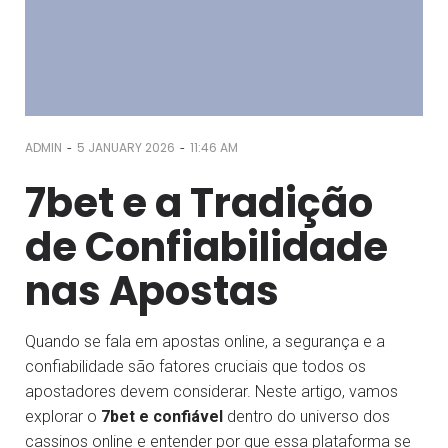
-
-
ADMIN
5 JANUARY 2026
11:46 AM
7bet e a Tradição
de Confiabilidade
nas Apostas
Quando se fala em apostas online, a segurança e a
confiabilidade são fatores cruciais que todos os
apostadores devem considerar. Neste artigo, vamos
explorar o
7bet e confiável
dentro do universo dos
cassinos online e entender por que essa plataforma se