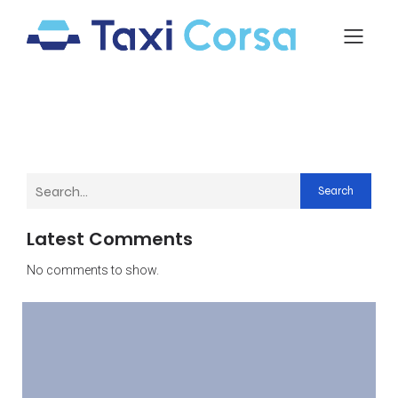
Search
Latest Comments
No comments to show.