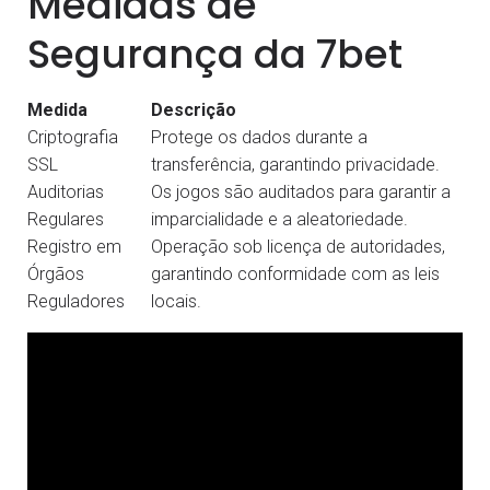
Medidas de
Segurança da 7bet
Medida
Descrição
Criptografia
Protege os dados durante a
SSL
transferência, garantindo privacidade.
Auditorias
Os jogos são auditados para garantir a
Regulares
imparcialidade e a aleatoriedade.
Registro em
Operação sob licença de autoridades,
Órgãos
garantindo conformidade com as leis
Reguladores
locais.