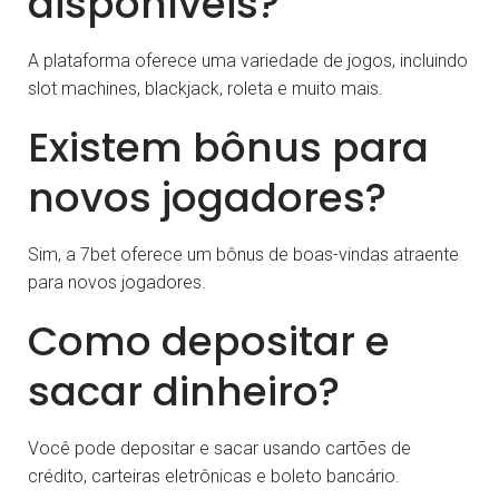
disponíveis?
A plataforma oferece uma variedade de jogos, incluindo
slot machines, blackjack, roleta e muito mais.
Existem bônus para
novos jogadores?
Sim, a 7bet oferece um bônus de boas-vindas atraente
para novos jogadores.
Como depositar e
sacar dinheiro?
Você pode depositar e sacar usando cartões de
crédito, carteiras eletrônicas e boleto bancário.