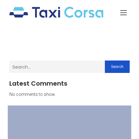
Search
Latest Comments
No comments to show.