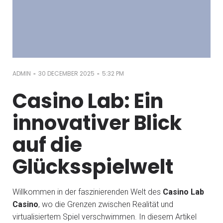
-
-
ADMIN
30 DECEMBER 2025
5:32 PM
Casino Lab: Ein
innovativer Blick
auf die
Glücksspielwelt
Willkommen in der faszinierenden Welt des
Casino Lab
Casino
, wo die Grenzen zwischen Realität und
virtualisiertem Spiel verschwimmen. In diesem Artikel