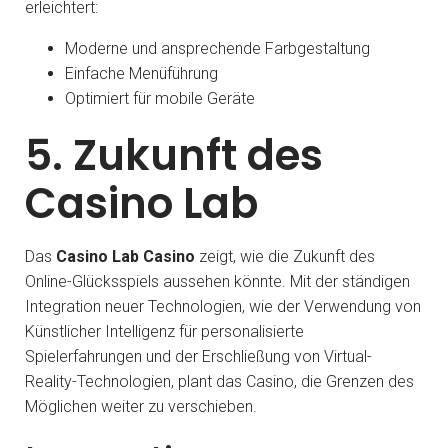
erleichtert:
Moderne und ansprechende Farbgestaltung
Einfache Menüführung
Optimiert für mobile Geräte
5. Zukunft des
Casino Lab
Das
Casino Lab Casino
zeigt, wie die Zukunft des
Online-Glücksspiels aussehen könnte. Mit der ständigen
Integration neuer Technologien, wie der Verwendung von
Künstlicher Intelligenz für personalisierte
Spielerfahrungen und der Erschließung von Virtual-
Reality-Technologien, plant das Casino, die Grenzen des
Möglichen weiter zu verschieben.