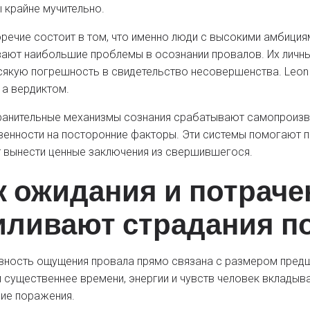
 крайне мучительно.
речие состоит в том, что именно люди с высокими амбиция
ают наибольшие проблемы в осознании провалов. Их личны
сякую погрешность в свидетельство несовершенства. Leon C
 а вердиктом.
анительные механизмы сознания срабатывают самопроизвол
венности на посторонние факторы. Эти системы помогают 
вынести ценные заключения из свершившегося.
к ожидания и потрач
иливают страдания п
вность ощущения провала прямо связана с размером пре
м существеннее времени, энергии и чувств человек вкладыва
ие поражения.