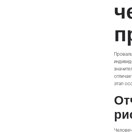
ч
п
Провалы
индивид
значите
отличае
этап ос
От
ри
Человеч