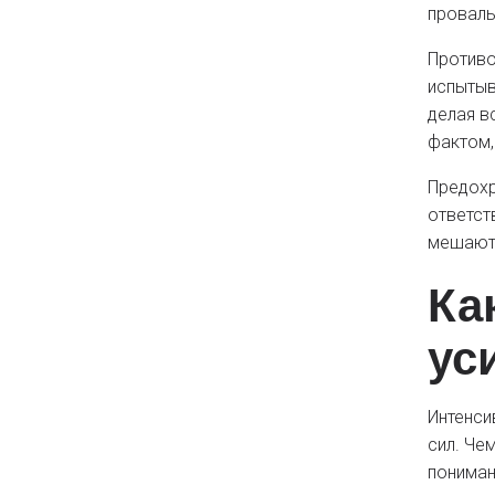
провалы
Противо
испытыв
делая в
фактом,
Предохр
ответст
мешают 
Ка
ус
Интенси
сил. Че
пониман