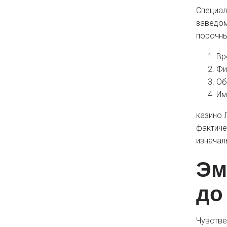
Специал
заведом
порочны
Вр
Фи
Об
Им
казино 
фактиче
изначал
Эм
до
Чувстве