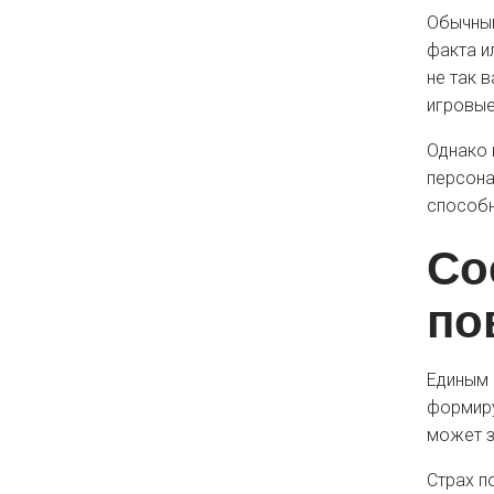
Обычным
факта и
не так 
игровые
Однако 
персона
способн
Со
по
Единым 
формиру
может з
Страх п