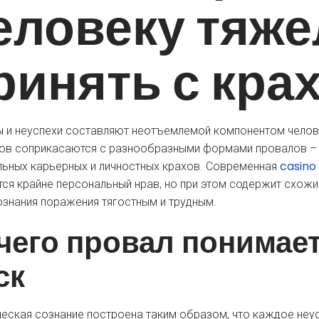
еловеку тяже
ринять с кра
 и неуспехи составляют неотъемлемой компонентом челов
ов соприкасаются с разнообразными формами провалов – 
casino
льных карьерных и личностных крахов. Современная
тся крайне персональный нрав, но при этом содержит схож
ознания поражения тягостным и трудным.
чего провал понимает
ск
еская сознание построена таким образом, что каждое неу