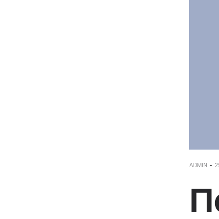
-
ADMIN
2
П