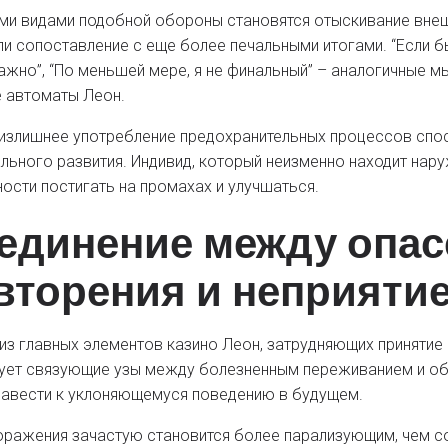
и видами подобной обороны становятся отыскивание вне
ли сопоставление с еще более печальными итогами. “Если бы
важно”, “По меньшей мере, я не финальный” – аналогичные 
 автоматы Леон.
излишнее употребление предохранительных процессов спос
льного развития. Индивид, который неизменно находит нару
ости постигать на промахах и улучшаться.
единение между опа
вторения и неприяти
из главных элементов казино Леон, затрудняющих принятие 
ет связующие узы между болезненным переживанием и обс
авести к уклоняющемуся поведению в будущем.
оражения зачастую становится более парализующим, чем со