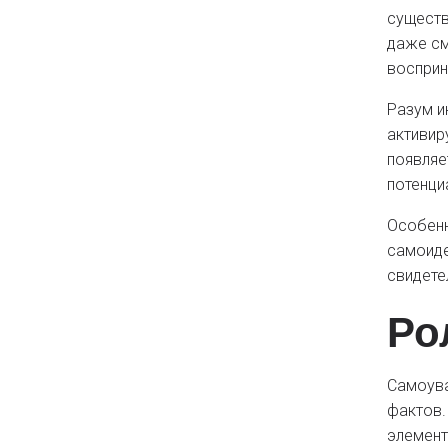
существ
даже см
восприн
Разум и
активир
появляе
потенци
Особенн
самоиде
свидете
Ро
Самоува
фактов.
элемент