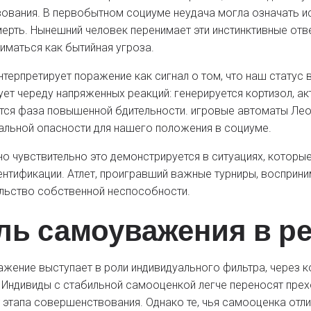
ования. В первобытном социуме неудача могла означать ис
ерть. Нынешний человек перенимает эти инстинктивные от
иматься как бытийная угроза.
нтерпретирует поражение как сигнал о том, что наш статус 
ует череду напряженных реакций: генерируется кортизол, ак
тся фаза повышенной бдительности. игровые автоматы Лео
альной опасности для нашего положения в социуме.
о чувствительно это демонстрируется в ситуациях, которы
нтификации. Атлет, проигравший важные турниры, восприним
льство собственной неспособности.
ль самоуважения в ре
жение выступает в роли индивидуального фильтра, через 
 Индивиды с стабильной самооценкой легче переносят прех
 этапа совершенствования. Однако те, чья самооценка отли