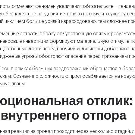
исты отмечают феномен увеличения обязательств – тенден
о безнадежное предприятие только потому, что уже сущес
й цикл: чем больше усилий израсходовано, тем сложнее при
еменные затраты образуют чувственную связь к результат
нансовые инвестиции формируют материальную стимул в п
щественные долги перед прочими индивидами добавляют н
иджевые угрозы обостряют опасение перед признанием п
Леон в рамках больших предположений обращается в бол
ским. Сознание с сложностью приспосабливается на новую
ьные планы.
оциональная отклик: 
 внутреннего отпора
нная реакция на провал проходит через несколько стадий, 