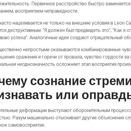
лжительность. Первичное расстройство быстро заменяется 
анием, восприятием неправедности.
часто нацеливается не только на внешние условия в Leon Ca
тся деструктивным: “Я должен был предвидеть это”, “Как я с
ваю успеха”. Аналогичные идеи создают отрицательный об
ественно непростыми оказываются комбинированные чув
ршения сражения и горечи от провала, чувство гордости за 
альная неоднозначность осложняет этап восприятия прои
чему сознание стреми
изнавать или оправд
тельные деформации выступают оборонительным процессо
стью. Разум машинально отыскивает другие объяснения сл
ное самовосприятие.