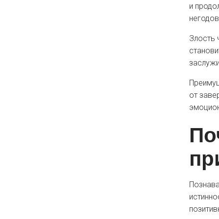
и продо
негодов
Злость 
станови
заслужи
Преимущ
от заве
эмоцион
По
пр
Познава
истинно
позитив