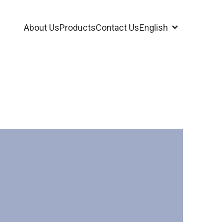
About Us
Products
Contact Us
English