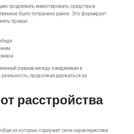
цию продлевать инвестировать средства в
твенное было потрачено ранее. Это формирует
нять провал.
у
обеде
ажим
ромаха
езненный разрыв между ожидаемым и
 реальность, продолжая держаться за
от расстройства
любая из которых содержит свои характеристики