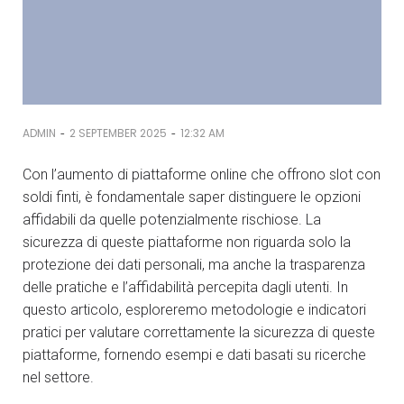
-
-
ADMIN
2 SEPTEMBER 2025
12:32 AM
Con l’aumento di piattaforme online che offrono slot con
soldi finti, è fondamentale saper distinguere le opzioni
affidabili da quelle potenzialmente rischiose. La
sicurezza di queste piattaforme non riguarda solo la
protezione dei dati personali, ma anche la trasparenza
delle pratiche e l’affidabilità percepita dagli utenti. In
questo articolo, esploreremo metodologie e indicatori
pratici per valutare correttamente la sicurezza di queste
piattaforme, fornendo esempi e dati basati su ricerche
nel settore.