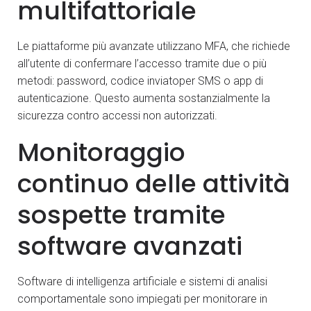
multifattoriale
Le piattaforme più avanzate utilizzano MFA, che richiede
all’utente di confermare l’accesso tramite due o più
metodi: password, codice inviatoper SMS o app di
autenticazione. Questo aumenta sostanzialmente la
sicurezza contro accessi non autorizzati.
Monitoraggio
continuo delle attività
sospette tramite
software avanzati
Software di intelligenza artificiale e sistemi di analisi
comportamentale sono impiegati per monitorare in