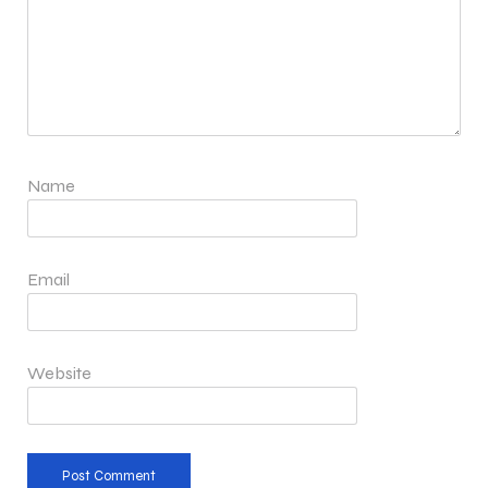
Name
Email
Website