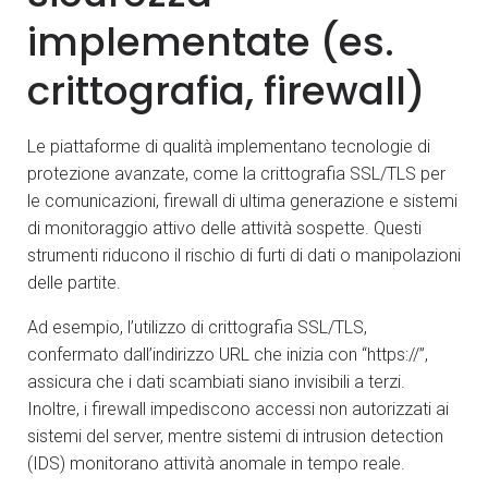
implementate (es.
crittografia, firewall)
Le piattaforme di qualità implementano tecnologie di
protezione avanzate, come la crittografia SSL/TLS per
le comunicazioni, firewall di ultima generazione e sistemi
di monitoraggio attivo delle attività sospette. Questi
strumenti riducono il rischio di furti di dati o manipolazioni
delle partite.
Ad esempio, l’utilizzo di crittografia SSL/TLS,
confermato dall’indirizzo URL che inizia con “https://”,
assicura che i dati scambiati siano invisibili a terzi.
Inoltre, i firewall impediscono accessi non autorizzati ai
sistemi del server, mentre sistemi di intrusion detection
(IDS) monitorano attività anomale in tempo reale.