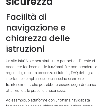
sicurezza
Facilità di
navigazione e
chiarezza delle
istruzioni
Un sito intuitivo e ben strutturato permette all’utente di
accedere facilmente alle funzionalità e comprendere le
regole di gioco. La presenza di tutorial, FAQ dettagliate e
interfacce semplici riducono il rischio di errori e
fraintendimenti, che potrebbero essere segni di scarsa
attenzione alle pratiche di sicurezza.
Ad esempio, piattaforme con un’ottima navigabilità