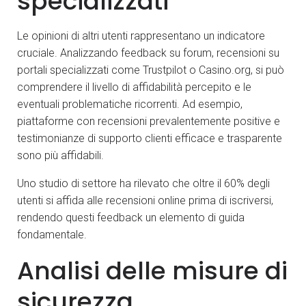
specializzati
Le opinioni di altri utenti rappresentano un indicatore
cruciale. Analizzando feedback su forum, recensioni su
portali specializzati come Trustpilot o Casino.org, si può
comprendere il livello di affidabilità percepito e le
eventuali problematiche ricorrenti. Ad esempio,
piattaforme con recensioni prevalentemente positive e
testimonianze di supporto clienti efficace e trasparente
sono più affidabili.
Uno studio di settore ha rilevato che oltre il 60% degli
utenti si affida alle recensioni online prima di iscriversi,
rendendo questi feedback un elemento di guida
fondamentale.
Analisi delle misure di
sicurezza