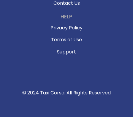
Contact Us
HELP
Privacy Policy
Terms of Use
Support
© 2024 Taxi Corsa. All Rights Reserved