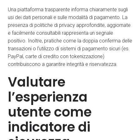
Una piattaforma trasparente informa chiaramente sugli
usi dei dati personali e sulle modalità di pagamento. La
presenza di politiche di privacy approfondite, aggiornate
e facilmente consultabili rappresenta un segnale
positivo. Inoltre, pratiche come la doppia conferma delle
transazioni o l’utilizzo di sistemi di pagamento sicuri (es.
PayPal, carte di credito con tokenizzazione)
contribuiscono a garantire integrità e riservatezza.
Valutare
l’esperienza
utente come
indicatore di