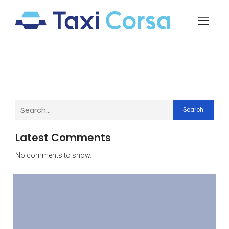
Search
Latest Comments
No comments to show.